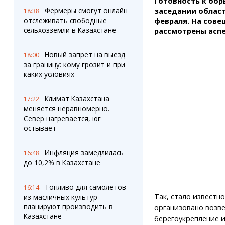
Готовность к бор
Штрихи
Пробки
Фермеры смогут онлайн
заседании област
18:38
Фотокомиксы
Карта Караганды
отслеживать свободные
февраля. На сов
Коллаж недели
Организации
сельхозземли в Казахстане
рассмотрены асп
Ешкин гороскоп
Мой участковый
Перекрытие дорог
Новый запрет на выезд
18:00
за границу: кому грозит и при
каких условиях
Сервисы
Медиа
Переводчик
Фото
Климат Казахстана
Видео
17:22
меняется неравномерно.
3D-тур
Север нагревается, юг
Timelapse
остывает
Инфляция замедлилась
16:48
до 10,2% в Казахстане
Топливо для самолетов
16:14
Так, стало известн
из масличных культур
планируют производить в
организовано возв
Казахстане
берегоукрепление и