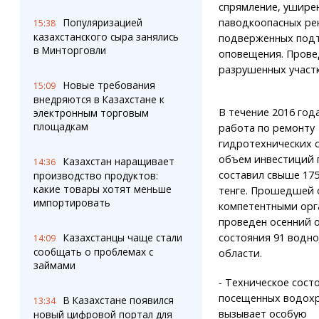
спрямление, уширен
Популяризацией
паводкоопасных рек.
15:38
казахстанского сыра занялись
подверженных подт
в Минторговли
оповещения. Прове
разрушенных участк
Новые требования
15:09
внедряются в Казахстане к
В течение 2016 год
электронным торговым
площадкам
работа по ремонту
гидротехнических 
объем инвестиций 
Казахстан наращивает
14:36
составил свыше 17
производство продуктов:
какие товары хотят меньше
тенге. Прошедшей 
импортировать
компетентными орг
проведен осенний 
Казахстанцы чаще стали
состояния 91 водно
14:09
сообщать о проблемах с
области.
займами
- Техническое сост
посещенных водох
В Казахстане появился
13:34
вызывает особую
новый цифровой портал для