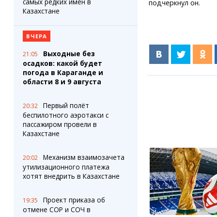
самых редких имен в
подчеркнул он.
Казахстане
ВЧЕРА
Выходные без
21:05
осадков: какой будет
погода в Караганде и
области 8 и 9 августа
Первый полёт
20:32
беспилотного аэротакси с
пассажиром провели в
Казахстане
Механизм взаимозачета
20:02
утилизационного платежа
хотят внедрить в Казахстане
Проект приказа об
19:35
отмене СОР и СОЧ в