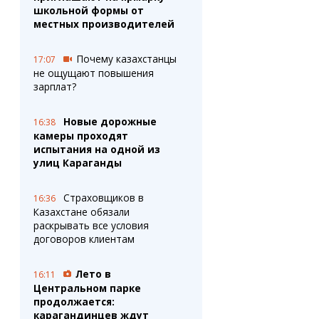
школьной формы от
местных производителей
Почему казахстанцы
17:07
не ощущают повышения
зарплат?
Новые дорожные
16:38
камеры проходят
испытания на одной из
улиц Караганды
Страховщиков в
16:36
Казахстане обязали
раскрывать все условия
договоров клиентам
Лето в
16:11
Центральном парке
продолжается:
карагандинцев ждут