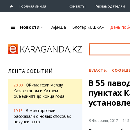
Горячая линия
Контакты
Рекламодателям
Новости
Афиша
Блогер «ЕШКА»
День поб
+7 (7212)
92 09 09
Главная
Афиша
Новости
Новости
Кино
Караганды
Театры
ВЛАСТЬ
,
СООБЩЕ
ЛЕНТА СОБЫТИЙ
Хроника
Музыка
В 55 пав
eTV
Спорт
QR-платежи между
20:00
Рассылка новостей
пунктах 
Выставки
Казахстаном и Китаем
Персоны
объединят до конца года
Цирк и зоопарк
установл
Интервью
В минторговли
19:15
рассказали о новых способах
Блогер «ЕШКА»
Карты
9 Февраля, 2017
14:5
покупки авто
Лента блогера
Web-камеры