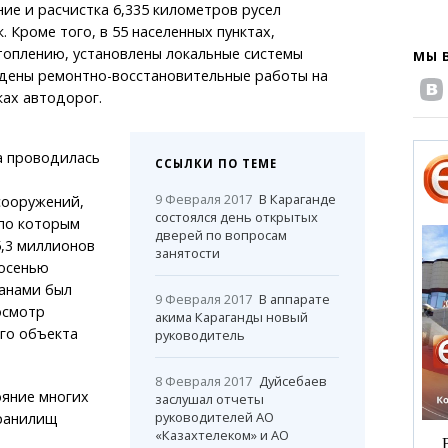
ие и расчистка 6,335 километров русел
 Кроме того, в 55 населенных пунктах,
оплению, установлены локальные системы
МЫ 
дены ремонтно-восстановительные работы на
ах автодорог.
а проводилась
ССЫЛКИ ПО ТЕМЕ
9 Февраля 2017
В Караганде
сооружений,
состоялся день открытых
по которым
дверей по вопросам
5,3 миллионов
занятости
осенью
анами был
9 Февраля 2017
В аппарате
осмотр
акима Караганды новый
го объекта
руководитель
8 Февраля 2017
Дуйсебаев
ояние многих
заслушал отчеты
руководителей АО
ранилищ
«Казахтелеком» и АО