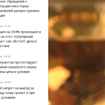
ное обращение к
ельцам некоторых
мобилей распространила
ция
я, 13:05
 цен на 334% произошел в
 на этот популярный
укт: как обстоят дела в
хстане
я, 09:32
грантов протестируют
нание казахского языка:
аны цена и условия
я, 18:00
й запрет на выезд за
ицу: кому грозит и при
х условиях