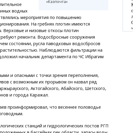
«Казпочта»
Длительное
анных водных
ствлялись мероприятия по повышению
ционирования. На гребнях плотин имеются
. Верховые и низовые откосы плотин
ребуют ремонта. Водосбросные сооружения
чем состоянии, русла паводковых водосбросов
 растительностью. Наблюдаются фильтрации на
 доложил начальник департамента по ЧС Ибрагим
ыми и опасными с точки зрения переполнения,
ивов с возможным их прорывом он назвал ряд
жырауского, Актогайского, Абайского, Шетского,
нов и города Каражал.
ев проинформировал, что весеннее половодье
оговодным.
логических станций и гидрологических постов РГП
положенных в бассейнах рек области, запасы воды