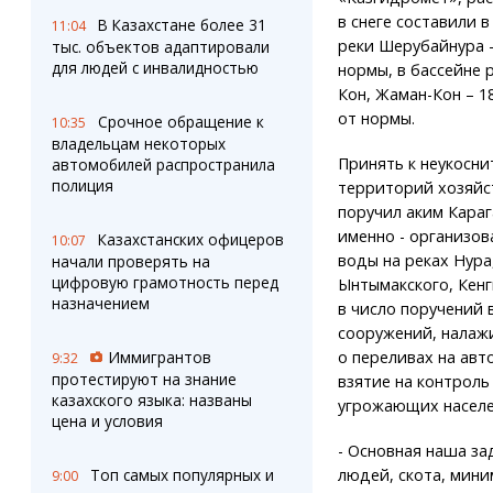
в снеге составили в
В Казахстане более 31
11:04
реки Шерубайнура –
тыс. объектов адаптировали
для людей с инвалидностью
нормы, в бассейне 
Кон, Жаман-Кон – 1
от нормы.
Срочное обращение к
10:35
владельцам некоторых
Принять к неукосни
автомобилей распространила
полиция
территорий хозяйс
поручил аким Кара
именно - организов
Казахстанских офицеров
10:07
воды на реках Нура
начали проверять на
цифровую грамотность перед
Ынтымакского, Кен
назначением
в число поручений
сооружений, налаж
Иммигрантов
о переливах на авт
9:32
протестируют на знание
взятие на контроль
казахского языка: названы
угрожающих населе
цена и условия
- Основная наша за
Топ самых популярных и
людей, скота, мини
9:00