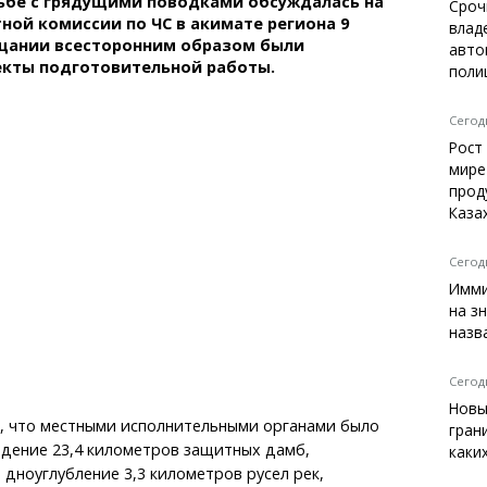
ьбе с грядущими поводками обсуждалась на
Темиртау
Сроч
ной комиссии по ЧС в акимате региона 9
влад
Балхаш
ещании всесторонним образом были
авто
Жезказган
екты подготовительной работы.
поли
Сегодн
Рост
Справочник
мире
Расписание транспорта
прод
Каза
Автобусные остановки
Экстренные службы
Каталог компаний
Сегодн
Купить шины, легко!
Имми
на з
назв
Сегодн
Новы
о, что местными исполнительными органами было
гран
едение 23,4 километров защитных дамб,
каки
 дноуглубление 3,3 километров русел рек,