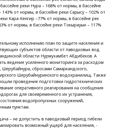
 бассейне реки Нура – 168% от нормы, в бассейне
 143% от нормы, в бассейне реки Сарысу – 102% от
реки Кара-Кенгир –77% от нормы, в бассейне рек
83% от нормы, в бассейне реки Токырауын – 117%
тельному исполнению план по защите населения и
твующих субъектов области от паводковых вод
гандинской области Нурмухамбет Абдибеков. А
ать ведение усиленного мониторинга за расходом
, Шерубайнура, сбросами Самаркандского,
гирского Шерубайнуринского водохранилищ. Также
 вошли проведение подготовки гидротехнических
ивание оперативного реагирования на сообщения
одорогах для своевременного их устранения,
 состояния водопропускных сооружений,
нным пунктам.
дача – не допустить в паводковый период гибели
мизировать возможный ущерб для населения, -