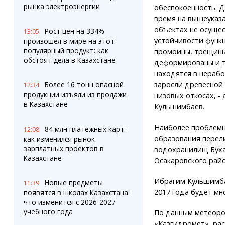
рынка электроэнергии
обеспокоенность. 
время на вышеуказ
объектах не осуще
Рост цен на 334%
13:05
устойчивости функ
произошел в мире на этот
популярный продукт: как
промоины, трещины
обстоят дела в Казахстане
деформированы и т
находятся в нерабо
Более 16 тонн опасной
заросли древесной
12:34
продукции изъяли из продажи
низовых откосах, -
в Казахстане
Кульшимбаев.
Наиболее проблемн
84 млн платежных карт:
12:08
образования перел
как изменился рынок
зарплатных проектов в
водохранилищ Бухар
Казахстане
Осакаровского райо
Ибрагим Кульшимба
Новые предметы
11:39
2017 года будет мн
появятся в школах Казахстана:
что изменится с 2026-2027
учебного года
По данным метеоро
«Казгидромет», рас