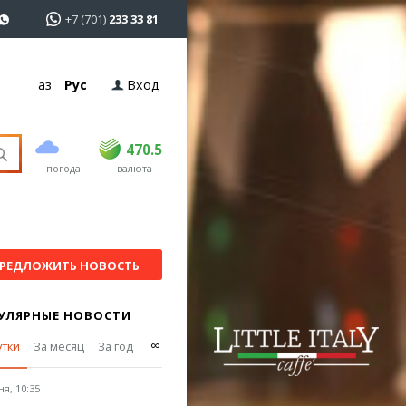
+7 (701)
233 33 81
Қаз
Рус
Вход
покупка
продажа
USD
468.5
470.5
470.5
погода
валюта
EUR
539
544
RUB
5.51
5.58
РЕДЛОЖИТЬ НОВОСТЬ
УЛЯРНЫЕ НОВОСТИ
∞
утки
За месяц
За год
я, 10:35