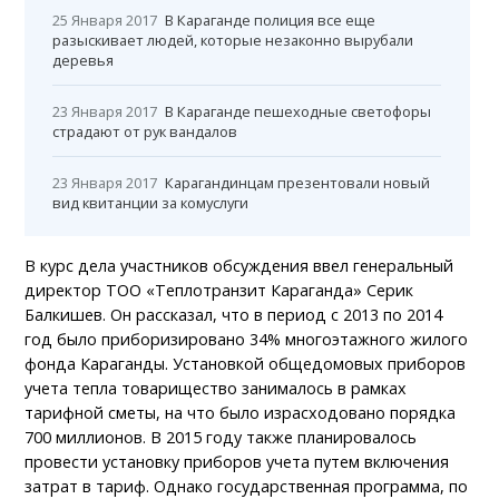
25 Января 2017
В Караганде полиция все еще
разыскивает людей, которые незаконно вырубали
деревья
23 Января 2017
В Караганде пешеходные светофоры
страдают от рук вандалов
23 Января 2017
Карагандинцам презентовали новый
вид квитанции за комуслуги
В курс дела участников обсуждения ввел генеральный
директор ТОО «Теплотранзит Караганда» Серик
Балкишев. Он рассказал, что в период с 2013 по 2014
год было приборизировано 34% многоэтажного жилого
фонда Караганды. Установкой общедомовых приборов
учета тепла товарищество занималось в рамках
тарифной сметы, на что было израсходовано порядка
700 миллионов. В 2015 году также планировалось
провести установку приборов учета путем включения
затрат в тариф. Однако государственная программа, по