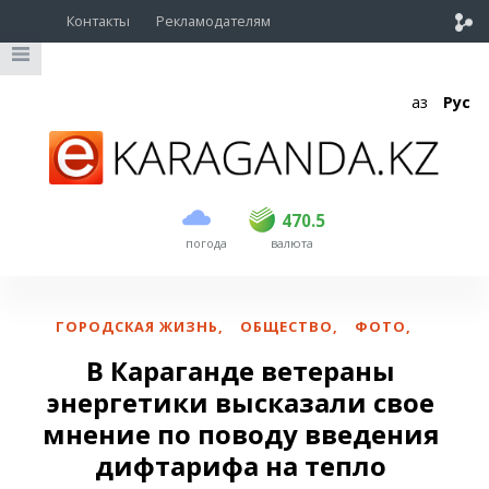
Контакты
Рекламодателям
Қаз
Рус
покупка
продажа
USD
468.5
470.5
470.5
погода
валюта
EUR
539
544
RUB
5.51
5.58
ГОРОДСКАЯ ЖИЗНЬ
,
ОБЩЕСТВО
,
ФОТО
,
В Караганде ветераны
энергетики высказали свое
мнение по поводу введения
дифтарифа на тепло