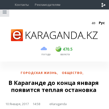
Контакты
Рекламодателям
Қаз
Рус
покупка
продажа
USD
469.5
470.5
470.5
погода
валюта
EUR
539
543
RUB
5.45
5.53
ГОРОДСКАЯ ЖИЗНЬ
,
ОБЩЕСТВО
,
В Караганде до конца января
появится теплая остановка
10 Января, 2017
14:58
eKaraganda