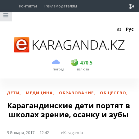
Контакты
Рекламодателям
Қаз
Рус
покупка
продажа
USD
468.5
470.5
470.5
погода
валюта
EUR
539
544
RUB
5.51
5.58
ДЕТИ
,
МЕДИЦИНА
,
ОБРАЗОВАНИЕ
,
ОБЩЕСТВО
,
Карагандинские дети портят в
школах зрение, осанку и зубы
9 Января, 2017
12:42
eKaraganda