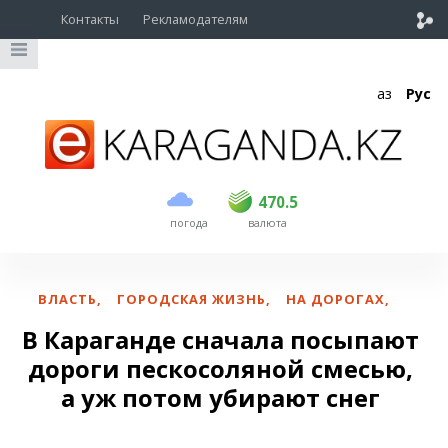
Контакты
Рекламодателям
Қаз
Рус
покупка
продажа
USD
468.5
470.5
470.5
погода
валюта
EUR
539
544
RUB
5.51
5.58
ВЛАСТЬ
,
ГОРОДСКАЯ ЖИЗНЬ
,
НА ДОРОГАХ
,
В Караганде сначала посыпают
дороги пескосоляной смесью,
а уж потом убирают снег