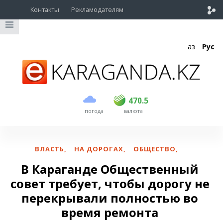
Контакты
Рекламодателям
Қаз
Рус
покупка
продажа
USD
468.5
470.5
470.5
погода
валюта
EUR
539
544
RUB
5.51
5.58
ВЛАСТЬ
,
НА ДОРОГАХ
,
ОБЩЕСТВО
,
В Караганде Общественный
совет требует, чтобы дорогу не
перекрывали полностью во
время ремонта