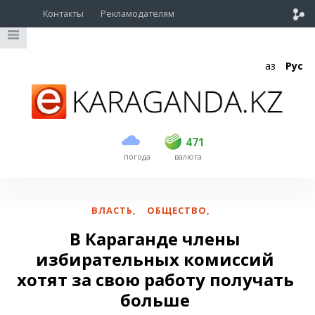
Контакты
Рекламодателям
Қаз
Рус
покупка
продажа
USD
469
471
471
погода
валюта
EUR
539
543.5
RUB
5.51
5.61
ВЛАСТЬ
,
ОБЩЕСТВО
,
В Караганде члены
избирательных комиссий
хотят за свою работу получать
больше