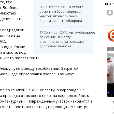
те, где
МЫ 
20 Сентября 2016
В связи с
л. Вообще,
ремонтом будет перекрыт
олностью
участок автомобильной
денег на это
дороги по пр. Н. Абдирова
 подрядчики.
17 Сентября 2016
Автомобильное
ошло из-за
движение на мосту
вод,
ограничено из-за просадки
дорожного полотна
ровода. Кроме
ыпь моста, под
и часто пасется скот».
йному путепроводу возобновили. Закрытой
 часть, где образовался провал. Там идут
ее со ссылкой на ДЧС области, в Караганде 17
а просадка дорожного полотна площадью 5 кв. м
рхитектурный». Поврежденный участок находится в
а моста. Протяженность путепровода - 300 метров.