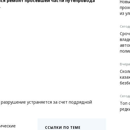
лся ремонт просевшей части путепровода
Темиртау
Новы
.
прох
Балхаш
из у
Жезказган
Сегодн
Сроч
влад
Справочник
авто
Расписание транспорта
поли
Автобусные остановки
Экстренные службы
Вчера,
Каталог компаний
Скол
Купить шины, легко!
каза
безб
Сегодн
, разрушение устраняется за счет подрядной
Топ 
редк
ические
ССЫЛКИ ПО ТЕМЕ