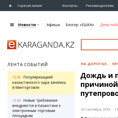
Горячая линия
Контакты
Рекламодателям
Новости
Афиша
Блогер «ЕШКА»
День поб
+7 (7212)
92 09 09
Главная
Афиша
Новости
Новости
Кино
Караганды
Театры
НА ДОРОГАХ
,
ПР
ЛЕНТА СОБЫТИЙ
Хроника
Музыка
Дождь и 
eTV
Спорт
Популяризацией
15:38
Рассылка новостей
причиной
Выставки
казахстанского сыра занялись
Персоны
в Минторговли
Цирк и зоопарк
путепрово
Интервью
Новые требования
15:09
внедряются в Казахстане к
Блогер «ЕШКА»
Карты
20 Сентября, 2016
11
электронным торговым
Лента блогера
Web-камеры
площадкам