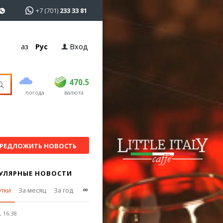
+7 (701)
233 33 81
Қаз
Рус
Вход
покупка
продажа
USD
468.5
470.5
470.5
погода
валюта
EUR
539
544
RUB
5.51
5.58
РЕДЛОЖИТЬ НОВОСТЬ
УЛЯРНЫЕ НОВОСТИ
∞
утки
За месяц
За год
 16:38