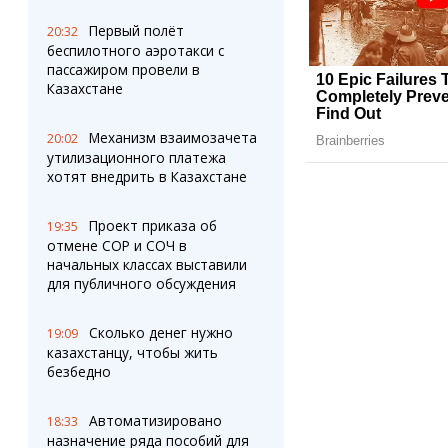
Первый полёт
20:32
беспилотного аэротакси с
пассажиром провели в
Казахстане
Механизм взаимозачета
20:02
утилизационного платежа
хотят внедрить в Казахстане
Проект приказа об
19:35
отмене СОР и СОЧ в
начальных классах выставили
для публичного обсуждения
Сколько денег нужно
19:09
казахстанцу, чтобы жить
безбедно
Автоматизировано
18:33
назначение ряда пособий для