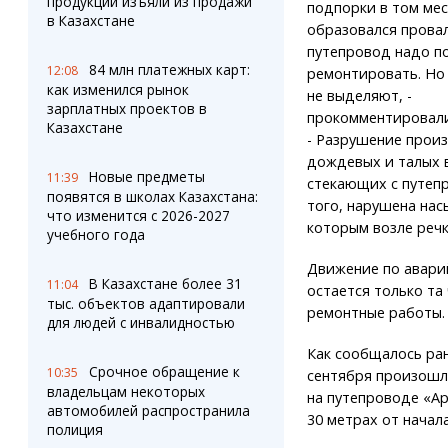
продукции изъяли из продажи
подпорки в том мес
в Казахстане
образовался прова
путепровод надо п
84 млн платежных карт:
12:08
ремонтировать. Но 
как изменился рынок
не выделяют, -
зарплатных проектов в
прокомментировали
Казахстане
- Разрушение произ
дождевых и талых 
Новые предметы
11:39
стекающих с путеп
появятся в школах Казахстана:
того, нарушена нас
что изменится с 2026-2027
которым возле речк
учебного года
Движение по авари
В Казахстане более 31
11:04
остается только та
тыс. объектов адаптировали
ремонтные работы.
для людей с инвалидностью
Как сообщалось ран
Срочное обращение к
10:35
сентября произошл
владельцам некоторых
на путепроводе «А
автомобилей распространила
30 метрах от начал
полиция