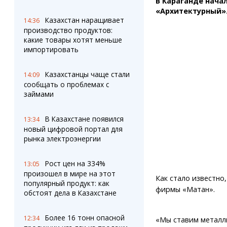
В Караганде нача
Штрихи
Пробки
«Архитектурный»
Фотокомиксы
Карта Караганды
Казахстан наращивает
14:36
Коллаж недели
Организации
производство продуктов:
Ешкин гороскоп
Мой участковый
какие товары хотят меньше
Перекрытие дорог
импортировать
Казахстанцы чаще стали
Сервисы
Медиа
14:09
сообщать о проблемах с
Переводчик
Фото
займами
Видео
3D-тур
В Казахстане появился
13:34
Timelapse
новый цифровой портал для
рынка электроэнергии
Рост цен на 334%
13:05
произошел в мире на этот
Как стало известно
популярный продукт: как
фирмы «Матан».
обстоят дела в Казахстане
Более 16 тонн опасной
12:34
«Мы ставим металл