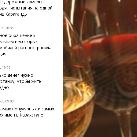
е дорожные камеры
одят испытания на одной
лиц Караганды
я, 10:35
ное обращение к
ельцам некоторых
мобилей распространила
ция
 19:09
ько денег нужно
хстанцу, чтобы жить
едно
я, 09:00
самых популярных и самых
их имен в Казахстане