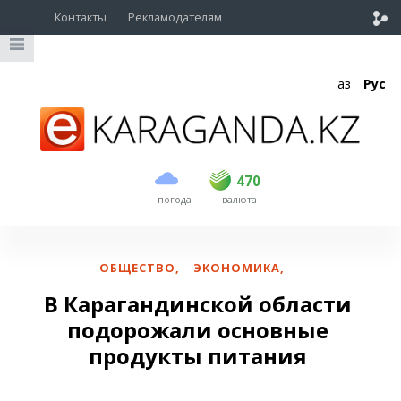
Контакты
Рекламодателям
Қаз
Рус
покупка
продажа
USD
469
470
470
погода
валюта
EUR
539
543
RUB
5.45
5.53
ОБЩЕСТВО
,
ЭКОНОМИКА
,
В Карагандинской области
подорожали основные
продукты питания