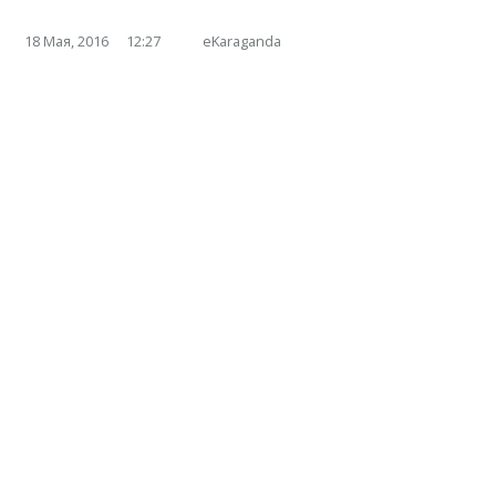
18 Мая, 2016
12:27
eKaraganda