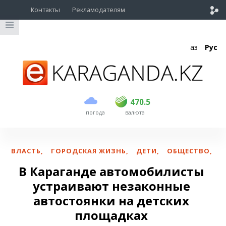
Контакты
Рекламодателям
Қаз
Рус
покупка
продажа
USD
469
470.5
470.5
погода
валюта
EUR
541
545
RUB
5.51
5.6
ВЛАСТЬ
,
ГОРОДСКАЯ ЖИЗНЬ
,
ДЕТИ
,
ОБЩЕСТВО
,
В Караганде автомобилисты
устраивают незаконные
автостоянки на детских
площадках