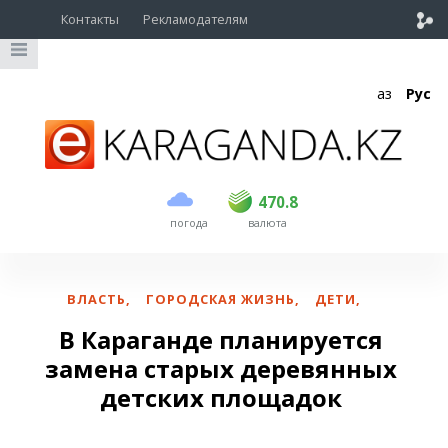
Контакты
Рекламодателям
Қаз
Рус
покупка
продажа
USD
468.5
470.8
470.8
погода
валюта
EUR
539
541.5
RUB
5.53
5.6
ВЛАСТЬ
,
ГОРОДСКАЯ ЖИЗНЬ
,
ДЕТИ
,
В Караганде планируется
замена старых деревянных
детских площадок