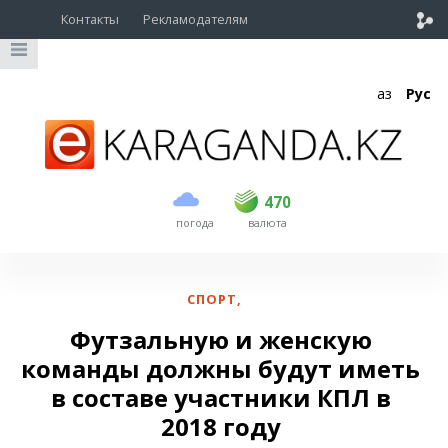
Контакты
Рекламодателям
Қаз
Рус
покупка
продажа
USD
469
470
470
погода
валюта
EUR
540
544
RUB
5.53
5.6
СПОРТ
,
Футзальную и женскую
команды должны будут иметь
в составе участники КПЛ в
2018 году