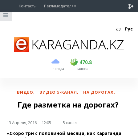
Контакты
Рекламодателям
Қаз
Рус
покупка
продажа
USD
468.5
470.8
470.8
погода
валюта
EUR
539
541.5
RUB
5.53
5.6
ВИДЕО
,
ВИДЕО 5-КАНАЛ
,
НА ДОРОГАХ
,
Где разметка на дорогах?
13 Апреля, 2016
12:05
5 канал
«Скоро три с половиной месяца, как Караганда