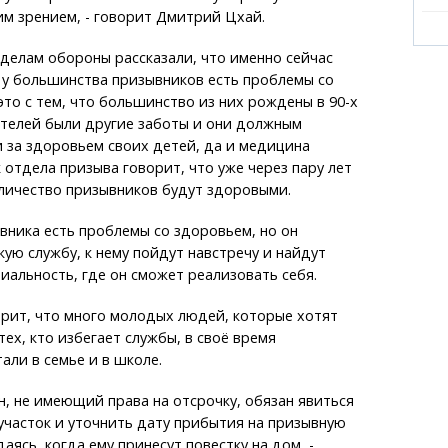
им зрением, - говорит Дмитрий Цхай.
делам обороны рассказали, что именно сейчас
а у большинства призывников есть проблемы со
это с тем, что большинство из них рождены в 90-х
ителей были другие заботы и они должным
 за здоровьем своих детей, да и медицина
 отдела призыва говорит, что уже через пару лет
ичество призывников будут здоровыми.
ывника есть проблемы со здоровьем, но он
кую службу, к нему пойдут навстречу и найдут
иальность, где он сможет реализовать себя.
рит, что много молодых людей, которые хотят
тех, кто избегает службы, в своё время
али в семье и в школе.
, не имеющий права на отсрочку, обязан явиться
участок и уточнить дату прибытия на призывную
аясь, когда ему принесут повестку на дом, -