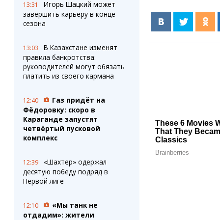
Игорь Шацкий может
13:31
завершить карьеру в конце
сезона
В Казахстане изменят
13:03
правила банкротства:
руководителей могут обязать
платить из своего кармана
Газ придёт на
12:40
Фёдоровку: скоро в
Караганде запустят
четвёртый пусковой
комплекс
«Шахтер» одержал
12:39
десятую победу подряд в
Первой лиге
«Мы танк не
12:10
отдадим»: жители