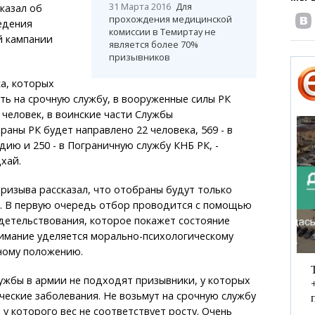
31 Марта 2016
Для
казал об
прохождения медицинской
едения
комиссии в Темиртау не
й кампании
является более 70%
призывников
ка, которых
ть на срочную службу, в вооруженные силы РК
 человек, в воинские части Службы
раны РК будет направлено 22 человека, 569 - в
ию и 250 - в Пограничную службу КНБ РК, -
хай.
ризыва рассказал, что отобраны будут только
. В первую очередь отбор проводится с помощью
детельствования, которое покажет состояние
нимание уделяется морально-психологическому
ному положению.
лужбы в армии не подходят призывники, у которых
еские заболевания. Не возьмут на срочную службу
 у которого вес не соответствует росту. Очень