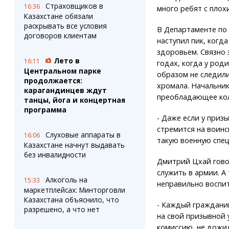
Страховщиков в
16:36
много ребят с плох
Казахстане обязали
раскрывать все условия
В Департаменте по 
договоров клиентам
наступил пик, когд
здоровьем. Связно 
Лето в
16:11
годах, когда у род
Центральном парке
образом не следили
продолжается:
хромала. Начальник
карагандинцев ждут
преобладающее кол
танцы, йога и концертная
программа
- Даже если у приз
стремится на воинс
Слуховые аппараты в
16:06
такую военную спец
Казахстане начнут выдавать
без инвалидности
Дмитрий Цхай гово
служить в армии. А 
Алкоголь на
15:33
неправильно воспит
маркетплейсах: Минторговли
Казахстана объяснило, что
- Каждый гражданин
разрешено, а что нет
на свой призывной 
комиссию, не дожид