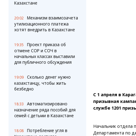
Штрихи
Пробки
Казахстане
Фотокомиксы
Карта Караганды
Коллаж недели
Организации
Механизм взаимозачета
20:02
Ешкин гороскоп
Мой участковый
утилизационного платежа
Перекрытие дорог
хотят внедрить в Казахстане
Проект приказа об
Сервисы
Медиа
19:35
отмене СОР и СОЧ в
Переводчик
Фото
начальных классах выставили
Видео
для публичного обсуждения
3D-тур
Timelapse
Сколько денег нужно
19:09
казахстанцу, чтобы жить
безбедно
С 1 апреля в Кар
призывная кампан
Автоматизировано
18:33
службе 1201 приз
назначение ряда пособий для
семей с детьми в Казахстане
Начальник отдела 
Потребление угля в
18:08
Департамента по д