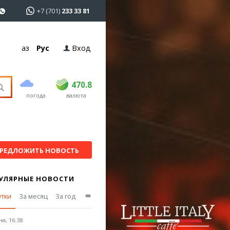
+7 (701)
233 33 81
Қаз
Рус
Вход
покупка
продажа
USD
468.5
470.8
470.8
погода
валюта
EUR
539
541.5
RUB
5.53
5.6
РЕДЛОЖИТЬ НОВОСТЬ
УЛЯРНЫЕ НОВОСТИ
∞
утки
За месяц
За год
я, 16:38