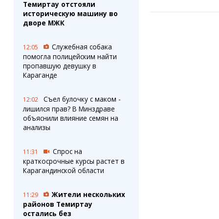
Темиртау отстояли
историческую машину во
дворе МЖК
Служебная собака
12:05
помогла полицейским найти
пропавшую девушку в
Караганде
Съел булочку с маком -
12:02
лишился прав? В Минздраве
объяснили влияние семян на
анализы
Спрос на
11:31
краткосрочные курсы растет в
Карагандинской области
Жители нескольких
11:29
районов Темиртау
остались без