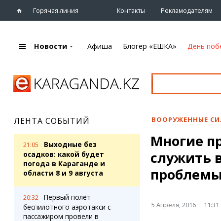
Горячая линия
Контакты
Рекламодателям
Новости
Афиша
Блогер «ЕШКА»
День поб
+7 (7212)
92 09 09
Главная
Афиша
Новости
Новости
Кино
Караганды
Театры
ВООРУЖЕННЫЕ С
ЛЕНТА СОБЫТИЙ
Хроника
Музыка
Многие п
eTV
Спорт
Выходные без
21:05
Рассылка новостей
служить в
Выставки
осадков: какой будет
Персоны
погода в Караганде и
Цирк и зоопарк
проблемы
области 8 и 9 августа
Интервью
Первый полёт
20:32
Блогер «ЕШКА»
Карты
5 Апреля, 2016
11:31
беспилотного аэротакси с
Лента блогера
Web-камеры
пассажиром провели в