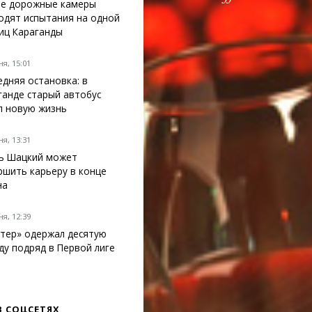
е дорожные камеры
одят испытания на одной
лиц Караганды
я, 15:01
едняя остановка: в
ганде старый автобус
л новую жизнь
я, 13:31
ь Шацкий может
ршить карьеру в конце
на
я, 12:39
тер» одержал десятую
ду подряд в Первой лиге
В СОЦСЕТЯХ