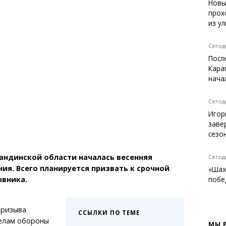
Темиртау
Новы
прох
Балхаш
из у
Жезказган
Сегодн
Посл
Кара
Справочник
нача
Расписание транспорта
Автобусные остановки
Сегодн
Экстренные службы
Игор
Каталог компаний
заве
Купить шины, легко!
сезо
агандинской области началась весенняя
Сегодн
ия. Всего планируется призвать к срочной
«Шах
ывника.
побе
призыва
ССЫЛКИ ПО ТЕМЕ
елам обороны
МЫ 