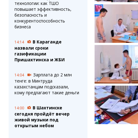
технологии: как ТШО
повышает эффективность,
безопасность и
конкурентоспособность
бизнеса
В Караганде
14:14
назвали сроки
газификации
Пришахтинска и ЖБИ
Зарплата до 2 млн
14:04
тенге: в Минтруда
казахстанцам подсказали,
кому предлагают такие деньги
В Шахтинске
14:00
сегодня пройдёт вечер
живой музыки под
открытым небом