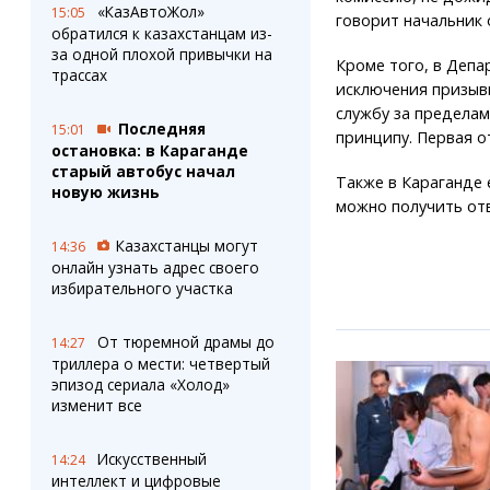
«КазАвтоЖол»
15:05
говорит начальник 
обратился к казахстанцам из-
за одной плохой привычки на
Кроме того, в Депа
трассах
исключения призыв
службу за пределам
Последняя
15:01
принципу. Первая о
остановка: в Караганде
старый автобус начал
Также в Караганде 
новую жизнь
можно получить отв
Казахстанцы могут
14:36
онлайн узнать адрес своего
избирательного участка
От тюремной драмы до
14:27
триллера о мести: четвертый
эпизод сериала «Холод»
изменит все
Искусственный
14:24
интеллект и цифровые