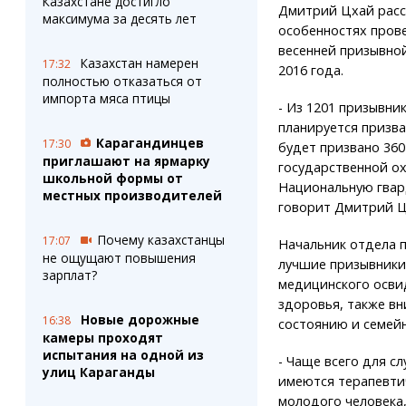
Казахстане достигло
Дмитрий Цхай расс
максимума за десять лет
особенностях пров
весенней призывно
Казахстан намерен
17:32
2016 года.
полностью отказаться от
импорта мяса птицы
- Из 1201 призывни
планируется призва
Карагандинцев
17:30
будет призвано 360
приглашают на ярмарку
государственной ох
школьной формы от
Национальную гвард
местных производителей
говорит Дмитрий Ц
Почему казахстанцы
17:07
Начальник отдела п
не ощущают повышения
лучшие призывники
зарплат?
медицинского осви
здоровья, также в
Новые дорожные
16:38
состоянию и семей
камеры проходят
испытания на одной из
- Чаще всего для с
улиц Караганды
имеются терапевтич
молодого человека,