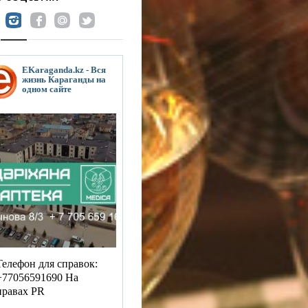
EKaraganda.kz - Вся
жизнь Караганды на
одном сайте