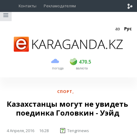
Контакты
Рекламодателям
Қаз
Рус
покупка
продажа
USD
468.5
470.5
470.5
погода
валюта
EUR
539
544
RUB
5.51
5.58
СПОРТ
,
Казахстанцы могут не увидеть
поединка Головкин - Уэйд
4 Апреля, 2016
16:28
Tengrinews