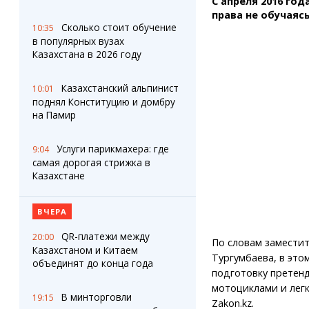
С апреля 2016 го
Штрихи
Пробки
права не обучаяс
Фотокомиксы
Карта Караганды
Сколько стоит обучение
10:35
Коллаж недели
Организации
в популярных вузах
Ешкин гороскоп
Мой участковый
Казахстана в 2026 году
Перекрытие дорог
Казахстанский альпинист
10:01
поднял Конституцию и домбру
Сервисы
Медиа
на Памир
Переводчик
Фото
Видео
Услуги парикмахера: где
9:04
3D-тур
самая дорогая стрижка в
Timelapse
Казахстане
ВЧЕРА
QR-платежи между
20:00
По словам заместит
Казахстаном и Китаем
Тургумбаева, в это
объединят до конца года
подготовку претен
мотоциклами и лег
В минторговли
19:15
Zakon.kz.