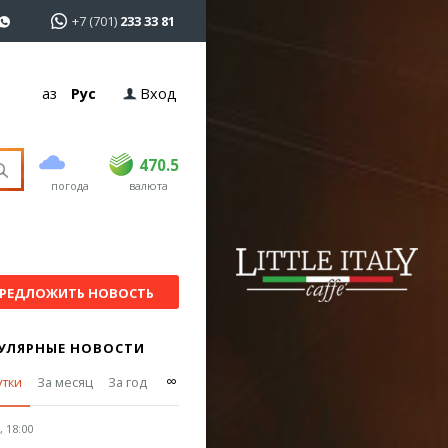
+7 (701)
233 33 81
Қаз
Рус
Вход
покупка
продажа
USD
468.5
470.5
470.5
погода
валюта
EUR
539
544
RUB
5.51
5.58
РЕДЛОЖИТЬ НОВОСТЬ
УЛЯРНЫЕ НОВОСТИ
∞
утки
За месяц
За год
 18:00