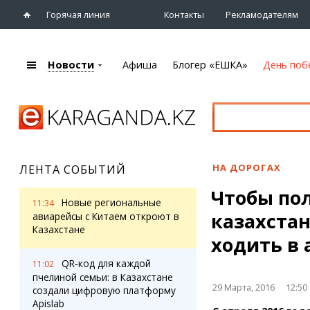
Горячая линия
Контакты
Рекламодателям
Новости
Афиша
Блогер «ЕШКА»
День поб
+7 (7212)
92 09 09
Главная
Афиша
Новости
Новости
Кино
Караганды
Театры
НА ДОРОГАХ
ЛЕНТА СОБЫТИЙ
Хроника
Музыка
Чтобы по
eTV
Спорт
Новые региональные
11:34
Рассылка новостей
казахстан
Выставки
авиарейсы с Китаем откроют в
Персоны
Казахстане
Цирк и зоопарк
ходить в
Интервью
QR-код для каждой
11:02
пчелиной семьи: в Казахстане
Блогер «ЕШКА»
Карты
29 Марта, 2016
12:50
создали цифровую платформу
Лента блогера
Web-камеры
Apislab