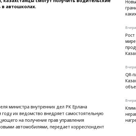
да, казахстанцы смогут получить водительские
Темиртау
Новы
ь в автошколах.
гран
Балхаш
каки
Жезказган
Вчера,
Рост
мире
Справочник
прод
Расписание транспорта
Каза
Автобусные остановки
Экстренные службы
Вчера,
Каталог компаний
QR-п
Купить шины, легко!
Каза
объе
Вчера,
еля министра внутренних дел РК Ерлана
Клим
м году их ведомство внедряет самостоятельную
нера
дующего на получение прав управления
нагр
ковыми автомобилями, передает корреспондент