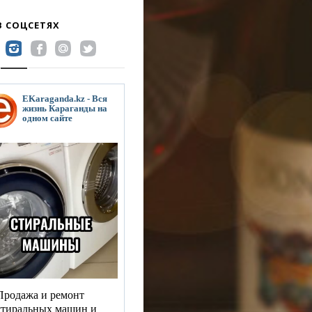
В СОЦСЕТЯХ
EKaraganda.kz - Вся
жизнь Караганды на
одном сайте