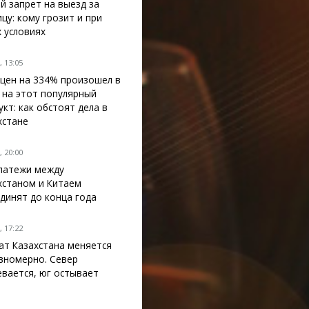
й запрет на выезд за
ицу: кому грозит и при
х условиях
 13:05
 цен на 334% произошел в
 на этот популярный
укт: как обстоят дела в
хстане
 20:00
латежи между
хстаном и Китаем
динят до конца года
 17:22
ат Казахстана меняется
вномерно. Север
евается, юг остывает