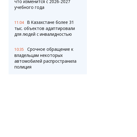
что изменится с 2026-2027
учебного года
В Казахстане более 31
11:04
тыс. объектов адаптировали
для людей с инвалидностью
Срочное обращение к
10:35
владельцам некоторых
автомобилей распространила
полиция
Казахстанских офицеров
10:07
начали проверять на
цифровую грамотность перед
назначением
Иммигрантов
9:32
протестируют на знание
казахского языка: названы
цена и условия