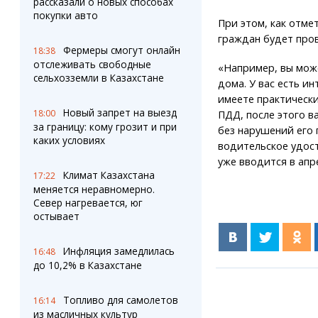
рассказали о новых способах
покупки авто
При этом, как отме
граждан будет про
Фермеры смогут онлайн
18:38
отслеживать свободные
«Например, вы мож
сельхозземли в Казахстане
дома. У вас есть ин
имеете практически
Новый запрет на выезд
18:00
ПДД, после этого в
за границу: кому грозит и при
без нарушений его 
каких условиях
водительское удост
уже вводится в апр
Климат Казахстана
17:22
меняется неравномерно.
Север нагревается, юг
остывает
Инфляция замедлилась
16:48
до 10,2% в Казахстане
Топливо для самолетов
16:14
из масличных культур