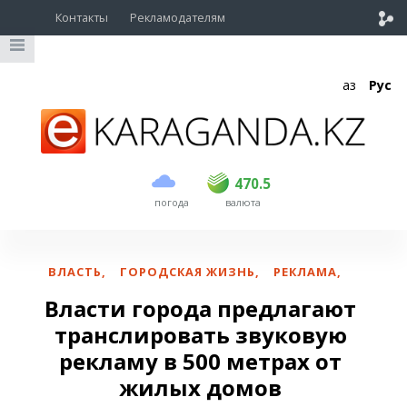
Контакты
Рекламодателям
Қаз
Рус
покупка
продажа
USD
468.5
470.5
470.5
погода
валюта
EUR
539
544
RUB
5.51
5.58
ВЛАСТЬ
,
ГОРОДСКАЯ ЖИЗНЬ
,
РЕКЛАМА
,
Власти города предлагают
транслировать звуковую
рекламу в 500 метрах от
жилых домов