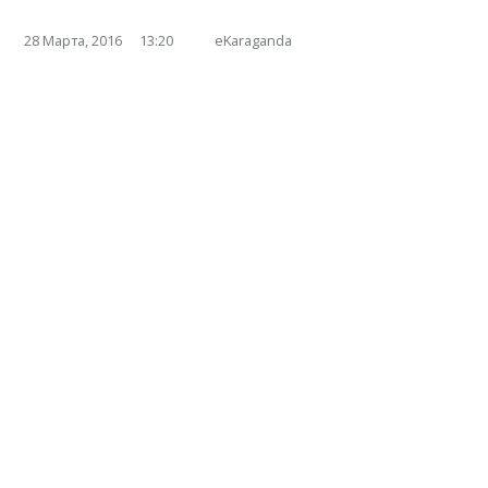
28 Марта, 2016
13:20
eKaraganda