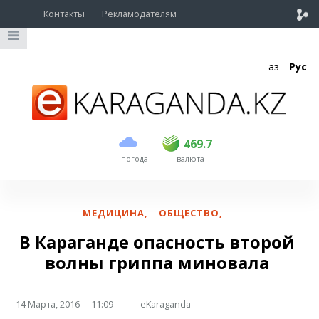
Контакты
Рекламодателям
Қаз
Рус
покупка
продажа
USD
468.7
469.7
469.7
погода
валюта
EUR
539
542
RUB
5.55
5.61
МЕДИЦИНА
,
ОБЩЕСТВО
,
В Караганде опасность второй
волны гриппа миновала
14 Марта, 2016
11:09
eKaraganda