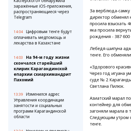
Касперского» обнаружила
заражённые iOS-приложения,
За верблюда-самку
распространяющиеся через
Telegram
директор обменял 
просила взыскать 4
яка просила вернуть
Цифровым тенге будут
14:04
рождения - 387 600 
оплачивать медпомощь и
лекарства в Казахстане
Лебедя-шипуна адм
тенге. Его обменял
На 94-м году жизни
14:03
скончался старейший
«Здорового красиво
клирик Карагандинской
Через год игуана у
епархии схиархимандрит
Пахомий
суде № 2 Караганд
Светлана Пилюк.
Изменился адрес
13:39
Азиатский марал по
Управления координации
контейнер для обме
занятости и социальных
программ Карагандинской
загоняли марала в т
области
Следующим утром он
тенге.
Некоторые предметы