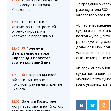
13:24
За проданную каза
переименуют в школах
Казахстана
руководителя 302 т
удовлетворила иск.
Почти 12 тысяч
13:03
«В части возмещен
километров электросетей
суд на данном этап
отремонтировали в
Казахстане перед зимой
поскольку по факт
расследуется уголо
должностными полн
Почему в
12:45
устанавливаться в 
Центральном парке
Караганды перестал
оглашении решения
светиться синий кит
Из трех миллионов 
судья постановила 
В Карагандинской
12:35
Именно на эту сумм
области 164 человека
получили гранты на открытие
года, уволившись, 
бизнеса
За что в Казахстане
12:02
могут арестовать на 15 суток:
разъяснение адвоката