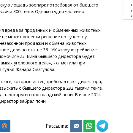
хскую лошадь зоопарк потребовал от бывшего
ысячи 300 тенге. Однако судья частично
ия вреда за проданных и обмененных животных
е не может вынести решение по существу,
у незаконной продажи и обмена животных
вное дело по статье 361 УК «злоупотребление
омочиями». Вина бывшего директора будет
рамках уголовного дела», - отметила при
 судья Жанара Смагулова.
тенге, которые истец требовал с экс-директора,
взыскать с бывшего директора 292 тысячи тенге.
у съел корм его шотландский пони. В июне 2014
директор забрал пони.
Рассылка: