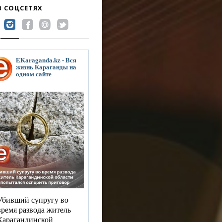
В СОЦСЕТЯХ
EKaraganda.kz - Вся
жизнь Караганды на
одном сайте