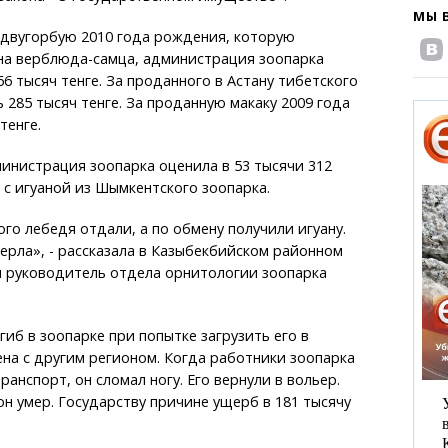
МЫ 
 двугорбую 2010 года рождения, которую
на верблюда-самца, администрация зоопарка
66 тысяч тенге. За проданного в Астану тибетского
 285 тысяч тенге. За проданную макаку 2009 года
тенге.
инистрация зоопарка оценила в 53 тысячи 312
и с игуаной из Шымкентского зоопарка.
го лебедя отдали, а по обмену получили игуану.
мерла», - рассказала в Казыбекбийском районном
ы руководитель отдела орнитологии зоопарка
гиб в зоопарке при попытке загрузить его в
на с другим регионом. Когда работники зоопарка
ранспорт, он сломал ногу. Его вернули в вольер.
 умер. Государству причине ущерб в 181 тысячу