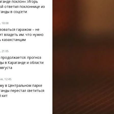
аганде поклон»: Игорь
ой ответил поклоннице из
ганды в соцсети
 18:08
зоваться гаражом – не
ит владеть им: что нужно
ь казахстанцам
 21:05
 продолжается: прогноз
ды в Караганде и области
 августа
я, 12:45
му в Центральном парке
ганды перестал светиться
й кит