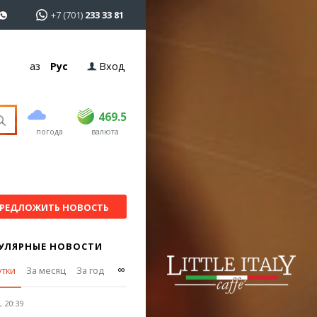
+7 (701)
233 33 81
Қаз
Рус
Вход
покупка
продажа
USD
468.5
469.5
469.5
погода
валюта
EUR
540
544
RUB
5.55
5.6
РЕДЛОЖИТЬ НОВОСТЬ
УЛЯРНЫЕ НОВОСТИ
∞
утки
За месяц
За год
 20:39