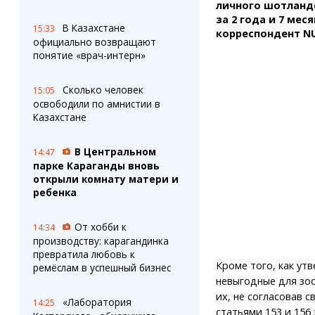
Штрихи
Пробки
личного шотландс
Фотокомиксы
Карта Караганды
за 2 года и 7 мес
В Казахстане
15:33
корреспондент NU
Коллаж недели
Организации
официально возвращают
Ешкин гороскоп
Мой участковый
понятие «врач-интерн»
Перекрытие дорог
Сколько человек
15:05
освободили по амнистии в
Сервисы
Медиа
Казахстане
Переводчик
Фото
Видео
В Центральном
14:47
3D-тур
парке Караганды вновь
Timelapse
открыли комнату матери и
ребенка
От хобби к
14:34
производству: карагандинка
превратила любовь к
Кроме того, как ут
ремёслам в успешный бизнес
невыгодные для зоо
их, не согласовав с
«Лаборатория
14:25
статьями 153 и 156