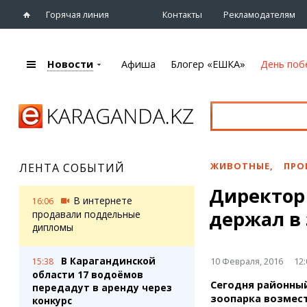
Горячая линия
Контакты
Рекламодателям
Новости
Афиша
Блогер «ЕШКА»
День поб
+7 (7212)
92 09 09
Главная
Афиша
Новости
Новости
Кино
Караганды
Театры
ЖИВОТНЫЕ
,
ПРО
ЛЕНТА СОБЫТИЙ
Хроника
Музыка
Директор 
eTV
Спорт
В интернете
16:06
Рассылка новостей
держал в
Выставки
продавали поддельные
Персоны
дипломы
Цирк и зоопарк
Интервью
В Карагандинской
10 Февраля, 2016
12:
15:38
области 17 водоёмов
Блогер «ЕШКА»
Карты
Сегодня районный
передадут в аренду через
Лента блогера
Web-камеры
зоопарка возмес
конкурс