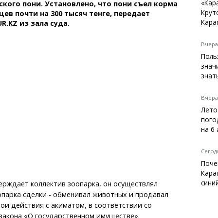
Темиртау
«Кар
кого пони. Установлено, что пони съел корма
Крут
яцев почти на 300 тысяч тенге, передает
Балхаш
Кара
R.KZ из зала суда.
Жезказган
Вчера,
Поль
знач
Справочник
знат
Расписание транспорта
Автобусные остановки
Вчера,
Экстренные службы
Лето
Каталог компаний
пого
Купить шины, легко!
на 6
Сегодн
Поче
Кара
сини
верждает коллектив зоопарка, он осуществлял
парка сделки - обменивал животных и продавал
вои действия с акиматом, в соответствии со
 закона «О государственном имуществе».