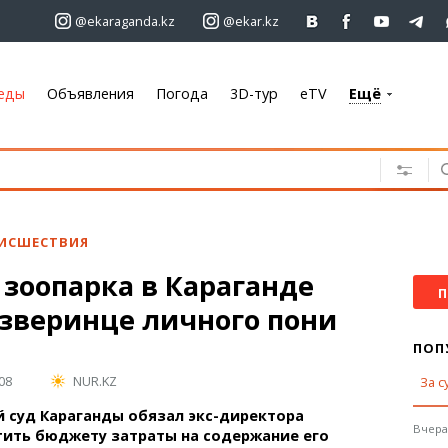
@ekaraganda.kz
@ekar.kz
еды
Объявления
Погода
3D-тур
eTV
Ещё
+7 701 233 33 81
Объявления
Недвижимость
Автомобили
ИСШЕСТВИЯ
Работа
зоопарка в Караганде
Услуги
П
 зверинце личного пони
Электроника
Мебель
ПОП
08
NUR.KZ
За с
Погода
 суд Караганды обязал экс-директора
Караганда
Вчера,
тить бюджету затраты на содержание его