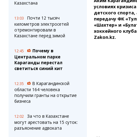
Аким Карагандин
Штрихи
Пробки
Казахстана
условиях кризиса
Фотокомиксы
Карта Караганды
детского спорта,
Коллаж недели
Организации
Почти 12 тысяч
13:03
передачу ФК «Тул
Ешкин гороскоп
Мой участковый
километров электросетей
«Шахтер» и «Була
Перекрытие дорог
отремонтировали в
хоккейного клуба
Казахстане перед зимой
Zakon.kz.
Сервисы
Медиа
Почему в
12:45
Переводчик
Фото
Центральном парке
Видео
Караганды перестал
3D-тур
светиться синий кит
Timelapse
В Карагандинской
12:35
области 164 человека
получили гранты на открытие
бизнеса
За что в Казахстане
12:02
могут арестовать на 15 суток:
разъяснение адвоката