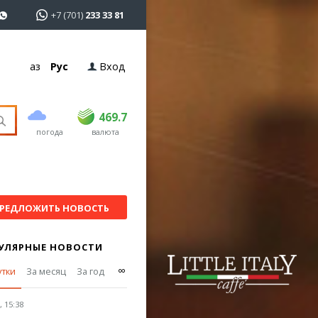
+7 (701)
233 33 81
Қаз
Рус
Вход
покупка
продажа
USD
468.7
469.7
469.7
погода
валюта
EUR
539
542
RUB
5.55
5.61
РЕДЛОЖИТЬ НОВОСТЬ
УЛЯРНЫЕ НОВОСТИ
∞
утки
За месяц
За год
 15:38