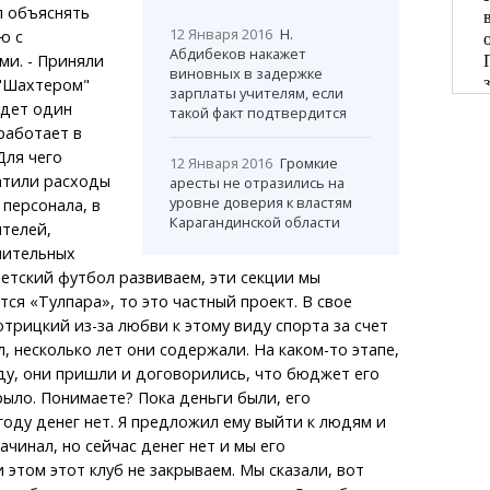
л объяснять
12 Января 2016
Н.
ю с
Абдибеков накажет
ми. - Приняли
виновных в задержке
 "Шахтером"
зарплаты учителям, если
удет один
такой факт подтвердится
работает в
Для чего
12 Января 2016
Громкие
атили расходы
аресты не отразились на
уровне доверия к властям
 персонала, в
Карагандинской области
телей,
нительных
Детский футбол развиваем, эти секции мы
тся «Тулпара», то это частный проект. В свое
трицкий из-за любви к этому виду спорта за счет
, несколько лет они содержали. На каком-то этапе,
оду, они пришли и договорились, что бюджет его
рыло. Понимаете? Пока деньги были, его
году денег нет. Я предложил ему выйти к людям и
начинал, но сейчас денег нет и мы его
 этом этот клуб не закрываем. Мы сказали, вот