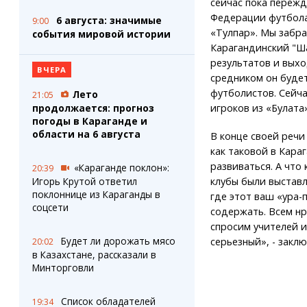
сейчас пока пережд
Федерации футбола
6 августа: значимые
9:00
«Тулпар». Мы забра
события мировой истории
Карагандинский "Ша
результатов и выхо
ВЧЕРА
средником он будет
футболистов. Сейч
Лето
21:05
продолжается: прогноз
игроков из «Булата»
погоды в Караганде и
области на 6 августа
В конце своей речи
как таковой в Кара
развиваться. А что
«Караганде поклон»:
20:39
Игорь Крутой ответил
клубы были выставл
поклоннице из Караганды в
где этот ваш «ура-
соцсети
содержать. Всем нр
спросим учителей и
Будет ли дорожать мясо
серьезный», - закл
20:02
в Казахстане, рассказали в
Минторговли
Список обладателей
19:34