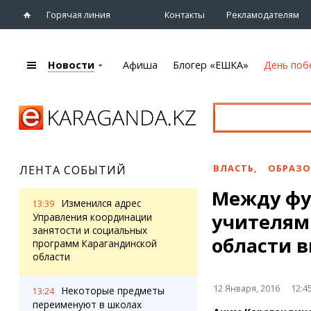
Горячая линия
Контакты
Рекламодателям
Новости
Афиша
Блогер «ЕШКА»
День поб
+7 (7212)
92 09 09
Главная
Афиша
Новости
Новости
Кино
Караганды
Театры
ВЛАСТЬ
,
ОБРАЗО
ЛЕНТА СОБЫТИЙ
Хроника
Музыка
Mежду фу
eTV
Спорт
Изменился адрес
13:39
Рассылка новостей
учителям
Выставки
Управления координации
Персоны
занятости и социальных
Цирк и зоопарк
области 
программ Карагандинской
Интервью
области
Блогер «ЕШКА»
Карты
12 Января, 2016
12:4
Некоторые предметы
13:24
Лента блогера
Web-камеры
переименуют в школах