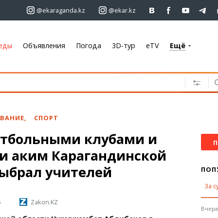
@ekaraganda.kz
@ekar.kz
еды
Объявления
Погода
3D-тур
eTV
Ещё
+7 701 233 33 81
Объявления
Недвижимость
Автомобили
ВАНИЕ
,
СПОРТ
Работа
тбольными клубами и
Услуги
П
и аким Карагандинской
Электроника
Мебель
выбрал учителей
ПОП
За с
Погода
5
Zakon.KZ
Караганда
Вчера,