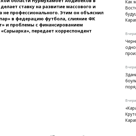
ской области Нурмухамбет Абдибеков в
Темиртау
Как 
 делает ставку на развитие массового и
Вост
Балхаш
 а не профессионального. Этим он объяснил
буду
Жезказган
пар» в федерацию футбола, слияние ФК
Кара
т» и проблемы с финансированием
 «Сарыарка», передает корреспондент
Вчера,
Черн
Справочник
одно
Расписание транспорта
прои
Автобусные остановки
Экстренные службы
Вчера,
Каталог компаний
Здан
Купить шины, легко!
боул
поря
Вчера,
«Кар
Крут
Кара