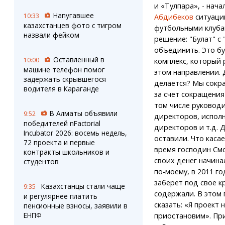
и «Тулпара», - нача
Напугавшее
10:33
Абдибеков
ситуаци
казахстанцев фото с тигром
футбольными клуба
назвали фейком
решение: "Булат" с
объединить. Это б
Оставленный в
10:00
комплекс, который 
машине телефон помог
этом направлении. 
задержать скрывшегося
делается? Мы сокр
водителя в Караганде
за счет сокращения
том числе руководи
В Алматы объявили
9:52
директоров, испол
победителей nFactorial
директоров и т.д. 
Incubator 2026: восемь недель,
оставили. Что касае
72 проекта и первые
время господин Смо
контракты школьников и
своих денег начинал
студентов
по-моему, в 2011 г
заберет под свое к
Казахстанцы стали чаще
9:35
содержали. В этом 
и регулярнее платить
сказать: «Я проект 
пенсионные взносы, заявили в
ЕНПФ
приостановим». При