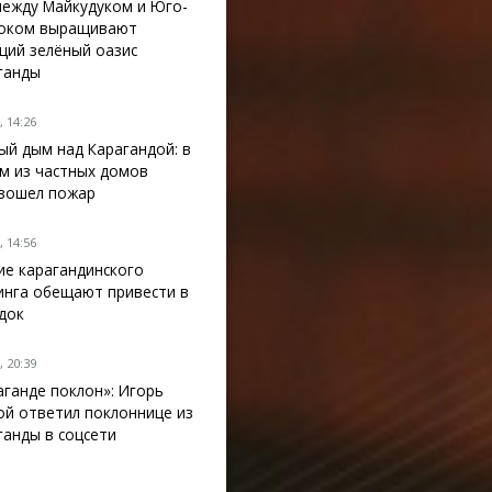
между Майкудуком и Юго-
оком выращивают
щий зелёный оазис
ганды
 14:26
ый дым над Карагандой: в
м из частных домов
зошел пожар
 14:56
ие карагандинского
инга обещают привести в
док
 20:39
аганде поклон»: Игорь
ой ответил поклоннице из
ганды в соцсети