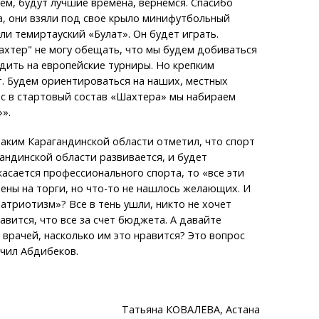
ем, будут лучшие времена, вернемся. Спасибо
, они взяли под свое крыло минифутбольный
ли темиртауский «Булат». Он будет играть.
хтер" не могу обещать, что мы будем добиваться
дить на европейские турниры. Но крепким
. Будем ориентироваться на наших, местных
ас в стартовый состав «Шахтера» мы набираем
».
 аким Карагандинской области отметил, что спорт
гандинской области развивается, и будет
 касается профессионального спорта, то «все эти
ены на торги, но что-то не нашлось желающих. И
патриотизм»? Все в тень ушли, никто не хочет
авится, что все за счет бюджета. А давайте
 врачей, насколько им это нравится? Это вопрос
ючил Абдибеков.
Татьяна КОВАЛЕВА, Астана