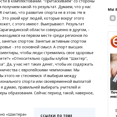
ости в комплектовании. "Притаскиваем" со стороны
 получаем какой-то результат. Думаем, что у нас
МЫ 
Я считаю, что развитие спорта не в этом. Не в
. Это узкий круг людей, которые вокруг этого
 может, с этого имеют. Выигрывают. Результат
Карагандинской области совершенно в другом, -
 находимся на первом месте среди регионов по
 занятых спортом. Занятые активным спортом
овье - это основной смысл. А спорт высших
риентиры, чтобы люди стремились свое здоровье
ете?» «Относительно судьбы клубов "Шахтер",
а". Да, у нас нет таких денег, чтобы их содержать
рничества с европейскими чемпионами. Мы
ы этого не стесняемся. И выбирая между
ионального спорта или своевременной выплатой
 я думаю, правильней выбирать учителей и
ры образования. Сейчас период такой, наверное,
ьно «Шахтера»
ССЫЛКИ ПО ТЕМЕ