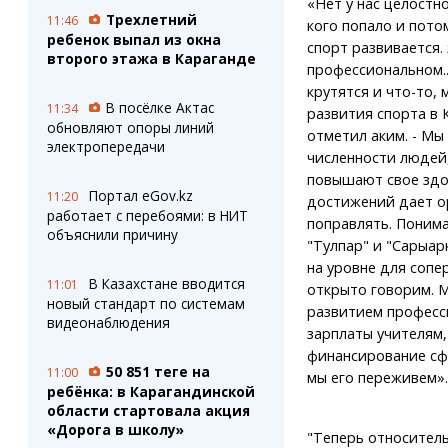
«Нет у нас целостн
Трехлетний
11:46
кого попало и потом
ребенок выпал из окна
спорт развивается. 
второго этажа в Караганде
профессиональном..
крутятся и что-то,
В посёлке Актас
11:34
развития спорта в 
обновляют опоры линий
отметил аким. - Мы
электропередачи
численности людей,
повышают свое здор
Портал eGov.kz
11:20
достижений дает о
работает с перебоями: в НИТ
поправлять. Понима
объяснили причину
"Тулпар" и "Сарыарк
на уровне для сопе
В Казахстане вводится
11:01
открыто говорим. М
новый стандарт по системам
развитием професс
видеонаблюдения
зарплаты учителям,
финансирование сфе
50 851 теңге на
11:00
мы его переживем».
ребёнка: в Карагандинской
области стартовала акция
«Дорога в школу»
"Теперь относител