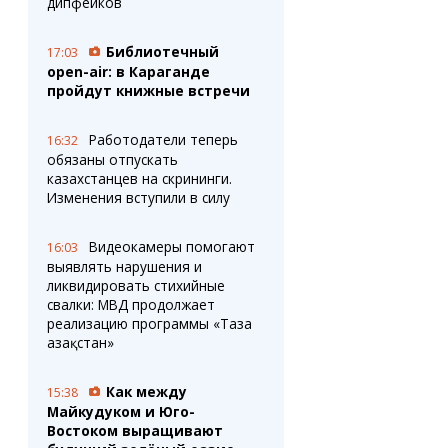
дипфейков
Библиотечный
17:03
open-air: в Караганде
пройдут книжные встречи
Работодатели теперь
16:32
обязаны отпускать
казахстанцев на скрининги.
Изменения вступили в силу
Видеокамеры помогают
16:03
выявлять нарушения и
ликвидировать стихийные
свалки: МВД продолжает
реализацию программы «Таза
Қазақстан»
Как между
15:38
Майкудуком и Юго-
Востоком выращивают