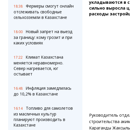
Штрихи
Пробки
укладываются в с
Фермеры смогут онлайн
18:38
Фотокомиксы
Карта Караганды
сильно выросла 
отслеживать свободные
расходы застройщ
Коллаж недели
Организации
сельхозземли в Казахстане
Ешкин гороскоп
Мой участковый
Перекрытие дорог
Новый запрет на выезд
18:00
за границу: кому грозит и при
каких условиях
Сервисы
Медиа
Переводчик
Фото
Климат Казахстана
Видео
17:22
меняется неравномерно.
3D-тур
Север нагревается, юг
Timelapse
остывает
Инфляция замедлилась
16:48
до 10,2% в Казахстане
Топливо для самолетов
16:14
из масличных культур
Руководитель отде
планируют производить в
строительства аки
Казахстане
Караганды Жаксыл