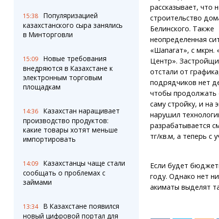
рассказывает, что 
Популяризацией
15:38
строительство дома
казахстанского сыра занялись
Белинского. Также
в Минторговли
неопределенная си
«Шапагат», с мкрн. 
Новые требования
15:09
Центр». Застройщ
внедряются в Казахстане к
отстали от графика,
электронным торговым
подрядчиков нет де
площадкам
чтобы продолжать 
саму стройку, и на 
Казахстан наращивает
14:36
нарушил технологию
производство продуктов:
разрабатывается см
какие товары хотят меньше
тг/кв.м, а теперь с 
импортировать
Казахстанцы чаще стали
14:09
Если будет бюджетн
сообщать о проблемах с
году. Однако нет н
займами
акиматы выделят т
В Казахстане появился
13:34
новый цифровой портал для