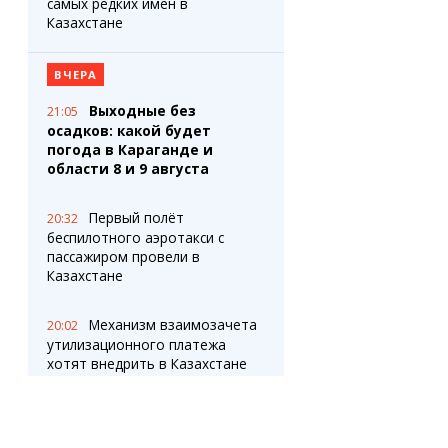
самых редких имен в
Казахстане
ВЧЕРА
Выходные без
21:05
осадков: какой будет
погода в Караганде и
области 8 и 9 августа
Первый полёт
20:32
беспилотного аэротакси с
пассажиром провели в
Казахстане
Механизм взаимозачета
20:02
утилизационного платежа
хотят внедрить в Казахстане
Проект приказа об
19:35
отмене СОР и СОЧ в