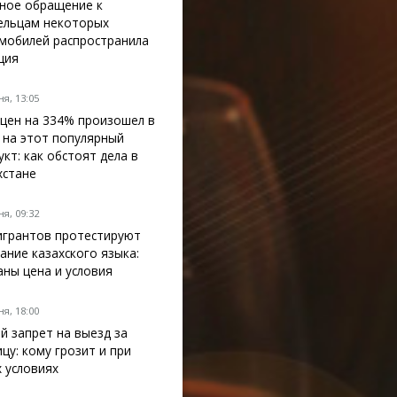
ное обращение к
ельцам некоторых
мобилей распространила
ция
я, 13:05
 цен на 334% произошел в
 на этот популярный
укт: как обстоят дела в
хстане
я, 09:32
грантов протестируют
нание казахского языка:
аны цена и условия
я, 18:00
й запрет на выезд за
ицу: кому грозит и при
х условиях