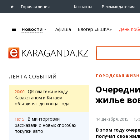
Горячая линия
Контакты
Рекламодателям
Новости
Афиша
Блогер «ЕШКА»
День поб
+7 (7212)
92 09 09
Главная
Афиша
Новости
Новости
Кино
Караганды
Театры
ГОРОДСКАЯ ЖИЗН
ЛЕНТА СОБЫТИЙ
Хроника
Музыка
Очередни
eTV
Спорт
QR-платежи между
20:00
Рассылка новостей
жилье во
Выставки
Казахстаном и Китаем
Персоны
объединят до конца года
Цирк и зоопарк
Интервью
В минторговли
14 Декабря, 2015
15:
19:15
рассказали о новых способах
Блогер «ЕШКА»
Карты
В этом году очер
покупки авто
Лента блогера
Web-камеры
получат свое жил