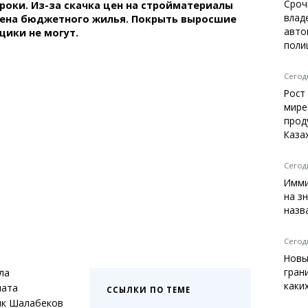
Темиртау
Сроч
роки. Из-за скачка цен на стройматериалы
влад
цена бюджетного жилья. Покрыть выросшие
Балхаш
авто
ики не могут.
Жезказган
поли
Сегодн
Рост
Справочник
мире
Расписание транспорта
прод
Каза
Автобусные остановки
Экстренные службы
Каталог компаний
Сегодн
Купить шины, легко!
Имми
на з
назв
Сегодн
Новы
гран
ла
каки
мата
ССЫЛКИ ПО ТЕМЕ
ык Шалабеков