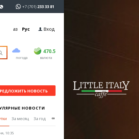
+7 (701)
233 33 81
Қаз
Рус
Вход
покупка
продажа
USD
468.5
470.5
470.5
погода
валюта
EUR
539
544
RUB
5.51
5.58
РЕДЛОЖИТЬ НОВОСТЬ
УЛЯРНЫЕ НОВОСТИ
∞
утки
За месяц
За год
я, 10:35