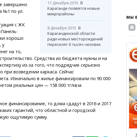
11 Декабря 2015
В
не завершено
Караганде появятся новые
 №1 по ул.
микрорайоны
МЫ 
туация с ЖК
8 Декабря 2015
В
«Панель-
Карагандинской области
ики хорошо
ради новых месторождений
переселят 6 тысяч человек
 у
нег на то,
строительство. Средства из бюджета нужны и на
экспертизу из-за того, что подрядчик серьезно
 при возведении каркаса. Сейчас
ета. Изначально в жилье финансировали по 90 000
учетом реальных цен — 158 000 тг/кв.м.
ое финансирование, то дома сдадут в 2016 и 2017
икаких гарантий, что областной и городской
акую ощутимую сумму.