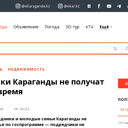
@ekaraganda.kz
@ekar.kz
еды
Объявления
Погода
3D-тур
eTV
Ещё
+7 701 233 33 81
Объявления
Недвижимость
Автомобили
Ь
,
НЕДВИЖИМОСТЬ
Работа
ки Караганды не получат
Услуги
П
время
Электроника
Мебель
ПОП
04
kn.kz
За с
Погода
едники и молодые семьи Караганды не
Караганда
Сегодн
ье по госпрограмме — подрядчики не