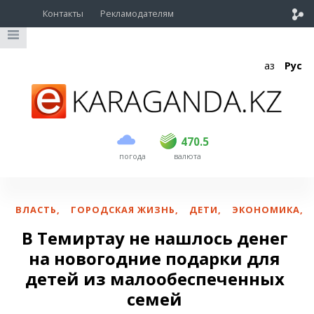
Контакты
Рекламодателям
Қаз
Рус
покупка
продажа
USD
469
470.5
470.5
погода
валюта
EUR
541
545
RUB
5.51
5.6
ВЛАСТЬ
,
ГОРОДСКАЯ ЖИЗНЬ
,
ДЕТИ
,
ЭКОНОМИКА
,
В Темиртау не нашлось денег
на новогодние подарки для
детей из малообеспеченных
семей