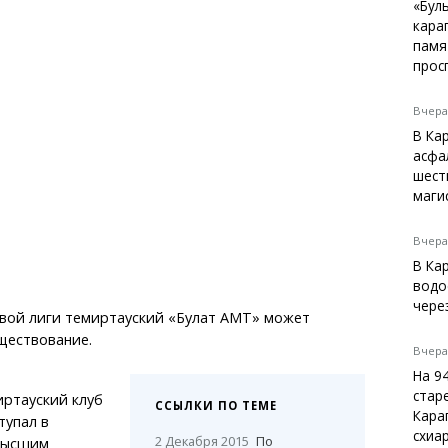
Темиртау
«Бул
кара
Балхаш
памя
Жезказган
прос
Вчера,
В Ка
Справочник
асфа
Расписание транспорта
шест
маги
Автобусные остановки
Экстренные службы
Каталог компаний
Вчера,
Купить шины, легко!
В Ка
водо
чере
вой лиги темиртауский «Булат АМТ» может
ществование.
Вчера,
На 9
стар
иртауский клуб
ССЫЛКИ ПО ТЕМЕ
Кара
тупал в
схиа
2 Декабря 2015
По
высшим