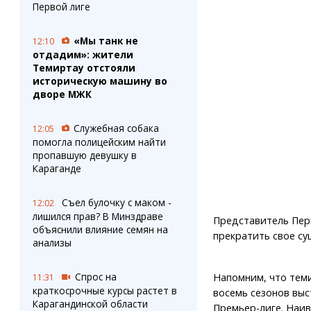
Штрихи
Пробки
Первой лиге
Фотокомиксы
Карта Караганды
Коллаж недели
Организации
«Мы танк не
12:10
Ешкин гороскоп
Мой участковый
отдадим»: жители
Перекрытие дорог
Темиртау отстояли
историческую машину во
дворе МЖК
Сервисы
Медиа
Переводчик
Фото
Служебная собака
12:05
Видео
помогла полицейским найти
3D-тур
пропавшую девушку в
Караганде
Timelapse
Съел булочку с маком -
12:02
лишился прав? В Минздраве
Представитель Пер
объяснили влияние семян на
прекратить свое су
анализы
Спрос на
Напомним, что тем
11:31
краткосрочные курсы растет в
восемь сезонов выс
Карагандинской области
Премьер-лиге. Наи