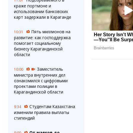
11:01
краже портмоне и
использовании банковских
карт задержали в Караганде
Пять миллионов на
10:31
развитие: как господдержка
помогает социальному
бизнесу Карагандинской
области
Заместитель
10:00
министра внутренних дел
ознакомился с цифровыми
проектами полиции в
Карагандинской области
Студентам Казахстана
9:34
изменили правила выплаты
стипендий
От маяков до
9:00