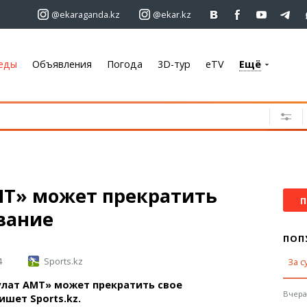
@ekaraganda.kz
@ekar.kz
еды
Объявления
Погода
3D-тур
eTV
Ещё
+7 701 233 33 81
Объявления
Недвижимость
Автомобили
Работа
МТ» может прекратить
Услуги
П
вание
Электроника
Мебель
ПОП
4
Sports.kz
За с
Погода
улат АМТ» может прекратить свое
Караганда
Вчера,
ишет Sports.kz.