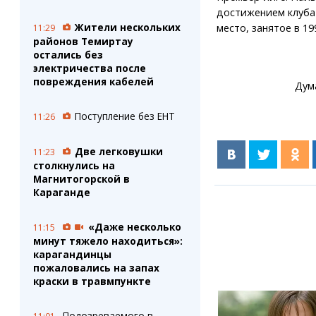
достижением клуба 
Жители нескольких
место, занятое в 19
11:29
районов Темиртау
остались без
электричества после
повреждения кабелей
Дум
Поступление без ЕНТ
11:26
Две легковушки
11:23
столкнулись на
Магнитогорской в
Караганде
«Даже несколько
11:15
минут тяжело находиться»:
карагандинцы
пожаловались на запах
краски в травмпункте
Подозреваемого в