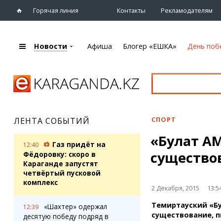
Горячая линия
Контакты
Рекламодателям
Новости
Афиша
Блогер «ЕШКА»
День поб
+7 (7212)
92 09 09
Главная
Афиша
Новости
Новости
Кино
Караганды
Театры
СПОРТ
ЛЕНТА СОБЫТИЙ
Хроника
Музыка
«Булат А
eTV
Спорт
Газ придёт на
12:40
Рассылка новостей
существо
Выставки
Фёдоровку: скоро в
Персоны
Караганде запустят
Цирк и зоопарк
четвёртый пусковой
Интервью
комплекс
2 Декабря, 2015
13:5
Блогер «ЕШКА»
Карты
Темиртауский «Б
«Шахтер» одержал
12:39
Лента блогера
Web-камеры
существование, п
десятую победу подряд в