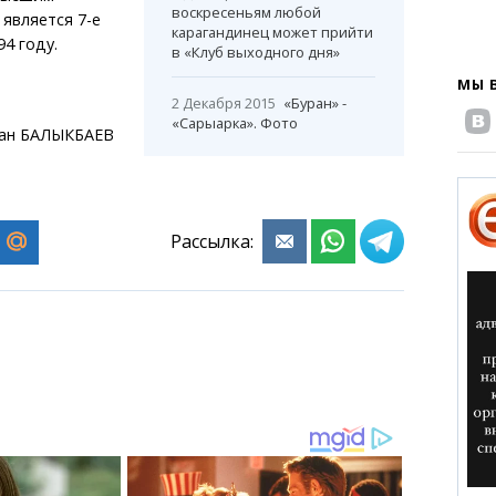
воскресеньям любой
является 7-е
карагандинец может прийти
94 году.
в «Клуб выходного дня»
МЫ 
2 Декабря 2015
«Буран» -
«Сарыарка». Фото
ан БАЛЫКБАЕВ
Рассылка: