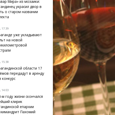
ьвар Мира» из мозаики:
гандинец украсил двор в
ть о старом названии
пекта
 17:39
раганде уже укладывают
льт на новой
икилометровой
страли
 15:38
рагандинской области 17
ёмов передадут в аренду
з конкурс
 14:03
4-м году жизни скончался
ейший клирик
гандинской епархии
рхимандрит Пахомий