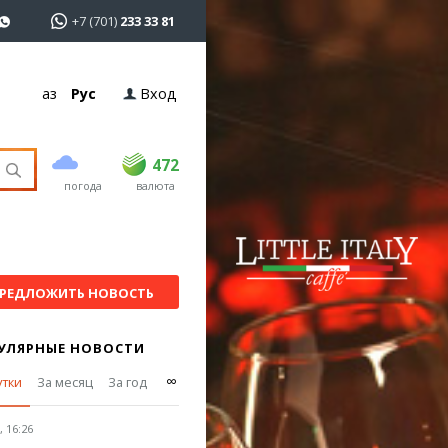
+7 (701)
233 33 81
Қаз
Рус
Вход
покупка
продажа
USD
470
472
472
погода
валюта
EUR
539
543
RUB
5.57
5.6
РЕДЛОЖИТЬ НОВОСТЬ
УЛЯРНЫЕ НОВОСТИ
∞
утки
За месяц
За год
 16:26