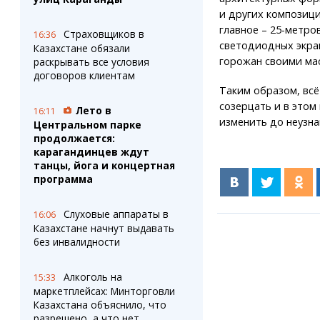
и других композиц
главное – 25-метро
Страховщиков в
16:36
светодиодных экра
Казахстане обязали
горожан своими ма
раскрывать все условия
договоров клиентам
Таким образом, вс
созерцать и в этом
Лето в
16:11
изменить до неузна
Центральном парке
продолжается:
карагандинцев ждут
танцы, йога и концертная
программа
Слуховые аппараты в
16:06
Казахстане начнут выдавать
без инвалидности
Алкоголь на
15:33
маркетплейсах: Минторговли
Казахстана объяснило, что
разрешено, а что нет