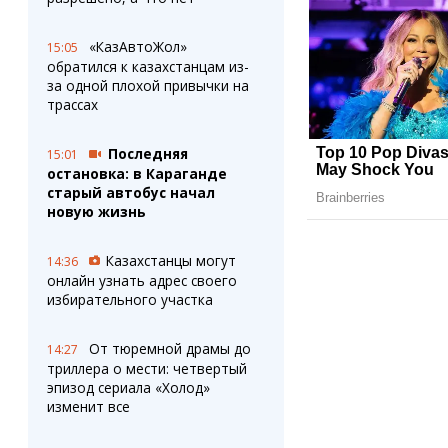
«КазАвтоЖол»
15:05
обратился к казахстанцам из-
за одной плохой привычки на
трассах
Последняя
15:01
остановка: в Караганде
старый автобус начал
новую жизнь
Казахстанцы могут
14:36
онлайн узнать адрес своего
избирательного участка
От тюремной драмы до
14:27
триллера о мести: четвертый
эпизод сериала «Холод»
изменит все