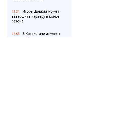
Игорь Шацкий может
13:31
завершить карьеру в конце
сезона
В Казахстане изменят
13:03
правила банкротства:
руководителей могут обязать
платить из своего кармана
Газ придёт на
12:40
Фёдоровку: скоро в
Караганде запустят
четвёртый пусковой
комплекс
«Шахтер» одержал
12:39
десятую победу подряд в
Первой лиге
ОПРОС