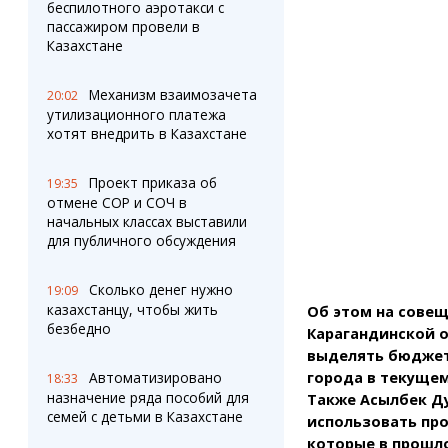
Штрихи
Пробки
беспилотного аэротакси с
пассажиром провели в
Фотокомиксы
Карта Караганды
Казахстане
Коллаж недели
Организации
Ешкин гороскоп
Мой участковый
Механизм взаимозачета
20:02
Перекрытие дорог
утилизационного платежа
хотят внедрить в Казахстане
Сервисы
Медиа
Переводчик
Фото
Проект приказа об
19:35
Видео
отмене СОР и СОЧ в
3D-тур
начальных классах выставили
для публичного обсуждения
Timelapse
Сколько денег нужно
19:09
казахстанцу, чтобы жить
Об этом на сове
безбедно
Карагандинской о
выделять бюджет
Автоматизировано
города в текущем
18:33
назначение ряда пособий для
Также Асылбек Д
семей с детьми в Казахстане
использовать пр
которые в прошл