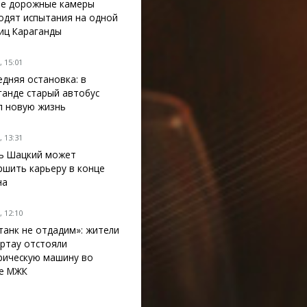
е дорожные камеры
одят испытания на одной
лиц Караганды
 15:01
едняя остановка: в
ганде старый автобус
л новую жизнь
 13:31
ь Шацкий может
ршить карьеру в конце
на
 12:10
танк не отдадим»: жители
ртау отстояли
рическую машину во
е МЖК