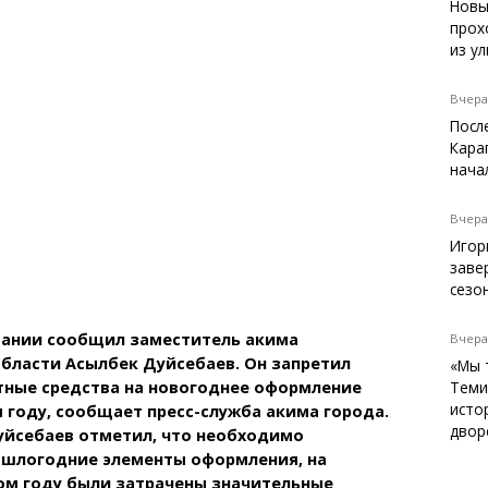
Темиртау
Новы
прох
Балхаш
из у
Жезказган
Вчера,
Посл
Кара
Справочник
нача
Расписание транспорта
Автобусные остановки
Вчера,
Экстренные службы
Игор
Каталог компаний
заве
Купить шины, легко!
сезо
щании сообщил заместитель акима
Вчера,
бласти Асылбек Дуйсебаев. Он запретил
«Мы 
ные средства на новогоднее оформление
Теми
исто
 году, сообщает пресс-служба акима города.
двор
уйсебаев отметил, что необходимо
ошлогодние элементы оформления, на
ом году были затрачены значительные