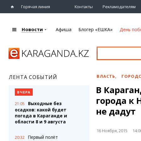
Горячая линия
Контакты
Рекламодателям
Новости
Афиша
Блогер «ЕШКА»
День поб
+7 (7212)
92 09 09
Главная
Афиша
Новости
Новости
Кино
Караганды
Театры
ВЛАСТЬ
,
ГОРОДС
ЛЕНТА СОБЫТИЙ
Хроника
Музыка
В Караган
eTV
Спорт
ВЧЕРА
Рассылка новостей
города к 
Выставки
Выходные без
21:05
Персоны
Цирк и зоопарк
не дадут
осадков: какой будет
Интервью
погода в Караганде и
области 8 и 9 августа
Блогер «ЕШКА»
Карты
16 Ноября, 2015
14:0
Лента блогера
Web-камеры
Первый полёт
20:32