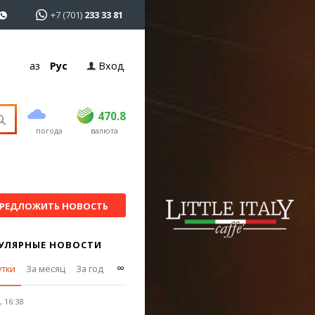
+7 (701)
233 33 81
Қаз
Рус
Вход
покупка
продажа
USD
468.5
470.8
470.8
погода
валюта
EUR
539
541.5
RUB
5.53
5.6
РЕДЛОЖИТЬ НОВОСТЬ
УЛЯРНЫЕ НОВОСТИ
∞
утки
За месяц
За год
 16:38