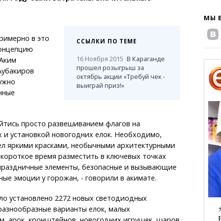
МЫ 
римерно в это
ССЫЛКИ ПО ТЕМЕ
онцепцию
16 Ноября 2015
В Караганде
 Аким
прошел розыгрыш за
Аубакиров
октябрь акции «Требуй чек -
ужно
выиграй приз!»
нные
ойтись просто развешиванием флагов на
 и установкой новогодних елок. Необходимо,
ел яркими красками, необычными архитектурными
короткое время разместить в ключевых точках
 праздничные элементы, безопасные и вызывающие
ые эмоции у горожан, - говорили в акимате.
ло установлено 2272 новых светодиодных
разнообразные варианты елок, малых
м, арок, кронштейнов, новогодних игрушек, шаров