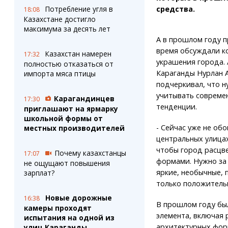
Потребление угля в
средства.
18:08
Казахстане достигло
максимума за десять лет
А в прошлом году п
время обсуждали к
Казахстан намерен
17:32
украшения города.
полностью отказаться от
Караганды Нурлан 
импорта мяса птицы
подчеркивал, что н
учитывать совреме
Карагандинцев
17:30
тенденции.
приглашают на ярмарку
школьной формы от
- Сейчас уже не об
местных производителей
центральных улицах
чтобы город расцв
Почему казахстанцы
17:07
формами. Нужно за 
не ощущают повышения
яркие, необычные,
зарплат?
только положительн
Новые дорожные
16:38
В прошлом году бы
камеры проходят
элемента, включая 
испытания на одной из
архитектурных фор
улиц Караганды