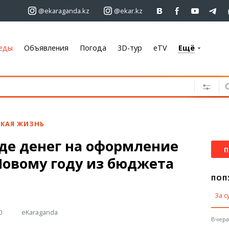
@ekaraganda.kz
@ekar.kz
еды
Объявления
Погода
3D-тур
eTV
Ещё
+7 701 233 33 81
Объявления
Недвижимость
Автомобили
КАЯ ЖИЗНЬ
Работа
де денег на оформление
Услуги
П
Новому году из бюджета
Электроника
Мебель
ПОП
За с
Погода
0
eKaraganda
Караганда
Вчера,