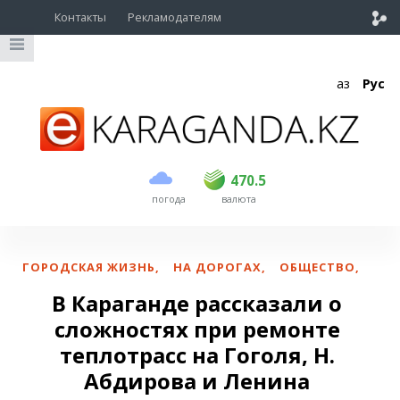
Контакты
Рекламодателям
Қаз
Рус
покупка
продажа
USD
468.5
470.5
470.5
погода
валюта
EUR
539
544
RUB
5.51
5.58
ГОРОДСКАЯ ЖИЗНЬ
,
НА ДОРОГАХ
,
ОБЩЕСТВО
,
В Караганде рассказали о
сложностях при ремонте
теплотрасс на Гоголя, Н.
Абдирова и Ленина