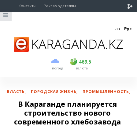
Контакты
Рекламодателям
Қаз
Рус
покупка
продажа
USD
468
469.5
469.5
погода
валюта
EUR
535
542
RUB
5.55
5.61
ВЛАСТЬ
,
ГОРОДСКАЯ ЖИЗНЬ
,
ПРОМЫШЛЕННОСТЬ
,
В Караганде планируется
строительство нового
современного хлебозавода