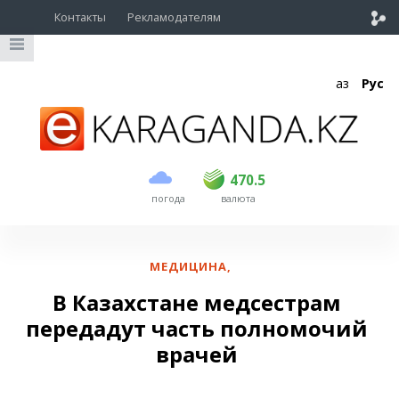
Контакты
Рекламодателям
Қаз
Рус
покупка
продажа
USD
468.5
470.5
470.5
погода
валюта
EUR
539
544
RUB
5.51
5.58
МЕДИЦИНА
,
В Казахстане медсестрам
передадут часть полномочий
врачей