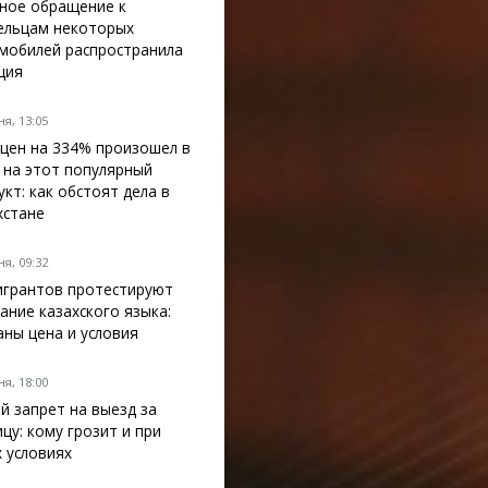
ное обращение к
ельцам некоторых
мобилей распространила
ция
я, 13:05
 цен на 334% произошел в
 на этот популярный
укт: как обстоят дела в
хстане
я, 09:32
грантов протестируют
нание казахского языка:
аны цена и условия
я, 18:00
й запрет на выезд за
ицу: кому грозит и при
х условиях