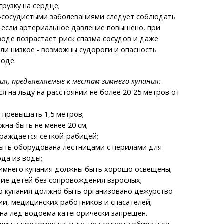
рузку на сердце;
о-сосудистыми заболеваниями следует соблюдать
 если артериальное давление повышено, при
воде возрастает риск спазма сосудов и даже
сли низкое - возможны судороги и опасность
воде.
я, предъявляемые к местам зимнего купания:
ся на льду на расстоянии не более 20-25 метров от
а превышать 1,5 метров;
жна быть не менее 20 см;
граждается сеткой-рабицей;
быть оборудована лестницами с перилами для
ода из воды;
зимнего купания должны быть хорошо освещены;
ние детей без сопровождения взрослых;
го купания должно быть организовано дежурство
и, медицинских работников и спасателей;
на лед водоема категорически запрещен.