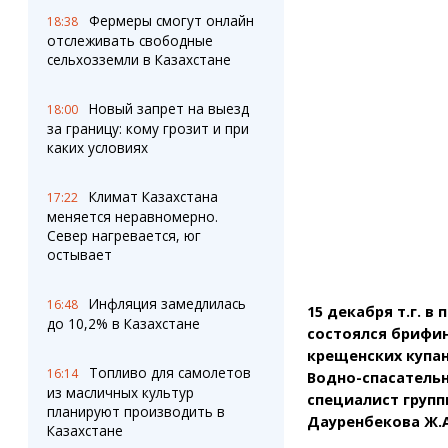
Штрихи
Пробки
Фермеры смогут онлайн
18:38
Фотокомиксы
Карта Караганды
отслеживать свободные
Коллаж недели
Организации
сельхозземли в Казахстане
Ешкин гороскоп
Мой участковый
Перекрытие дорог
Новый запрет на выезд
18:00
за границу: кому грозит и при
каких условиях
Сервисы
Медиа
Переводчик
Фото
Климат Казахстана
Видео
17:22
меняется неравномерно.
3D-тур
Север нагревается, юг
Timelapse
остывает
Инфляция замедлилась
16:48
15 декабря т.г. в
до 10,2% в Казахстане
состоялся брифин
крещенских купа
Топливо для самолетов
16:14
Водно-спасательн
из масличных культур
специалист груп
планируют производить в
Дауренбекова Ж.А
Казахстане