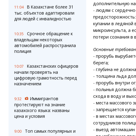
дополнительную наг
В Казахстане более 31
11:04
- людям с сердечн
тыс. объектов адаптировали
предосторожность:
для людей с инвалидностью
купании в ледяной 
микроинсульта, а е
Срочное обращение к
10:35
потери сознания в 
владельцам некоторых
автомобилей распространила
Основные требовани
полиция
- прорубь вырубает
берега;
Казахстанских офицеров
10:07
- глубина не должн
начали проверять на
- толщина льда дол
цифровую грамотность перед
- прорубь внутри о
назначением
- полынья должна 
схода в воду и вых
Иммигрантов
9:32
- места массового 
протестируют на знание
- запрещается купа
казахского языка: названы
цена и условия
- в местах массово
сотрудников полици
- выезд автомашин 
Топ самых популярных и
9:00