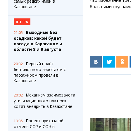
- во избежание тре
самых редких имен в
Казахстане
большими группами
ВЧЕРА
Выходные без
21:05
осадков: какой будет
погода в Караганде и
области 8 и 9 августа
Первый полёт
20:32
беспилотного аэротакси с
пассажиром провели в
Казахстане
Механизм взаимозачета
20:02
утилизационного платежа
хотят внедрить в Казахстане
Проект приказа об
19:35
отмене СОР и СОЧ в