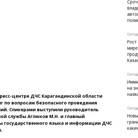
Темиртау
Сроч
влад
Балхаш
авто
Жезказган
поли
Сегодн
Рост
Справочник
мире
Расписание транспорта
прод
Каза
Автобусные остановки
Экстренные службы
Каталог компаний
Сегодн
Купить шины, легко!
Имми
на з
назв
 пресс-центре ДЧС Карагандинской области
г по вопросам безопасного проведения
Сегодн
ний. Спикерами выступили руководитель
Новы
ой службы Аглюков М.Н. и главный
гран
пы государственного языка и информации ДЧС
каки
.