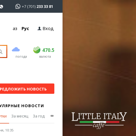
+7 (701)
233 33 81
Қаз
Рус
Вход
покупка
продажа
USD
468.5
470.5
470.5
погода
валюта
EUR
539
544
RUB
5.51
5.58
РЕДЛОЖИТЬ НОВОСТЬ
УЛЯРНЫЕ НОВОСТИ
∞
утки
За месяц
За год
я, 10:35