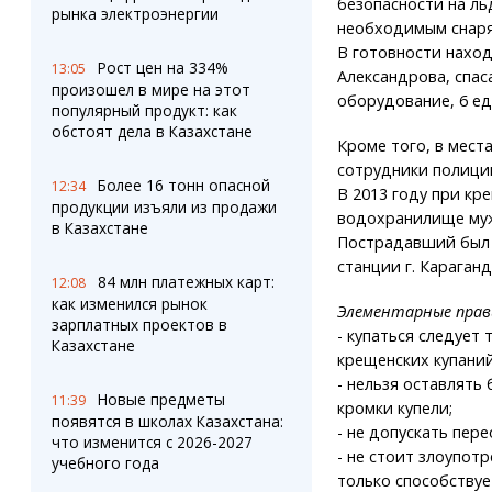
безопасности на ль
рынка электроэнергии
необходимым снар
В готовности наход
Рост цен на 334%
13:05
Александрова, спас
произошел в мире на этот
оборудование, 6 ед
популярный продукт: как
обстоят дела в Казахстане
Кроме того, в мест
сотрудники полици
Более 16 тонн опасной
12:34
В 2013 году при кр
продукции изъяли из продажи
водохранилище муж
в Казахстане
Пострадавший был 
станции г. Караган
84 млн платежных карт:
12:08
как изменился рынок
Элементарные прав
зарплатных проектов в
- купаться следует
Казахстане
крещенских купаний
- нельзя оставлять
Новые предметы
11:39
кромки купели;
появятся в школах Казахстана:
- не допускать пер
что изменится с 2026-2027
- не стоит злоупот
учебного года
только способству