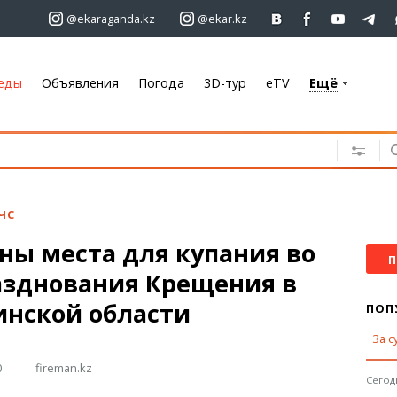
@ekaraganda.kz
@ekar.kz
еды
Объявления
Погода
3D-тур
eTV
Ещё
+7 701 233 33 81
Объявления
Недвижимость
Автомобили
ЧС
Работа
ны места для купания во
Услуги
П
азднования Крещения в
Электроника
Мебель
инской области
ПОП
За с
Погода
0
fireman.kz
Караганда
Сегодн