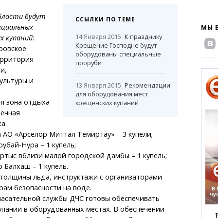
бласти будут
ССЫЛКИ ПО ТЕМЕ
ециальных
МЫ 
14 Января 2015
К празднику
х купаний:
Крещение Господне будут
оровское
оборудованы специальные
ерритория
проруби
и,
ультуры и
13 Января 2015
Рекомендации
для оборудования мест
ая зона отдыха
крещенских купаний
нечная
ха
 АО «Арселор Миттал Темиртау» – 3 купели;
рубай-Нура – 1 купель;
Бертыс вблизи малой городской дамбы – 1 купель;
о Балхаш – 1 купель.
толщины льда, инструктажи с организаторами
ам безопасности на воде.
пасательной службы ДЧС готовы обеспечивать
упании в оборудованных местах. В обеспечении