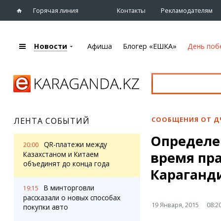
Горячая линия
Контакты
Рекламодателям
Новости
Афиша
Блогер «ЕШКА»
День поб
+7 (7212)
92 09 09
Главная
Афиша
Новости
Новости
Кино
Караганды
Театры
СООБЩЕНИЯ ОТ Д
ЛЕНТА СОБЫТИЙ
Хроника
Музыка
Определе
eTV
Спорт
QR-платежи между
20:00
Рассылка новостей
время пр
Выставки
Казахстаном и Китаем
Персоны
объединят до конца года
Цирк и зоопарк
Караганд
Интервью
В минторговли
19:15
рассказали о новых способах
Блогер «ЕШКА»
Карты
19 Января, 2015
08:2
покупки авто
Лента блогера
Web-камеры