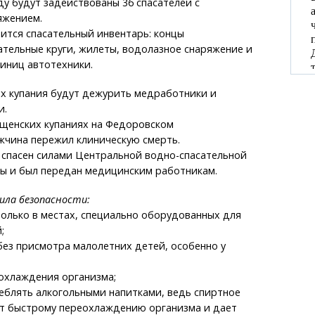
ду будут задействованы 36 спасателей с
яжением.
ится спасательный инвентарь: концы
ательные круги, жилеты, водолазное снаряжение и
иниц автотехники.
ах купания будут дежурить медработники и
и.
ещенских купаниях на Федоровском
чина пережил клиническую смерть.
спасен силами Центральной водно-спасательной
ды и был передан медицинским работникам.
ила безопасности:
 только в местах, специально оборудованных для
;
 без присмотра малолетних детей, особенно у
еохлаждения организма;
реблять алкогольными напитками, ведь спиртное
ет быстрому переохлаждению организма и дает