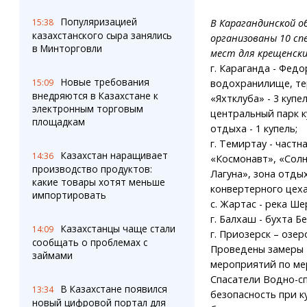
Популяризацией
15:38
В Карагандинской о
казахстанского сыра занялись
организованы 10 сп
в Минторговли
мест для крещенски
г. Караганда - Фед
Новые требования
15:09
водохранилище, т
внедряются в Казахстане к
«Яхтклуба» - 3 купел
электронным торговым
центральный парк к
площадкам
отдыха - 1 купель;
г. Темиртау - частн
Казахстан наращивает
14:36
«Космонавт», «Сол
производство продуктов:
Лагуна», зона отды
какие товары хотят меньше
конвертерного цеха
импортировать
с. Жартас - река Ше
г. Балхаш - бухта 
Казахстанцы чаще стали
14:09
г. Приозерск – озер
сообщать о проблемах с
Проведены замеры 
займами
мероприятий по мер
Спасатели Водно-с
В Казахстане появился
13:34
безопасность при к
новый цифровой портал для