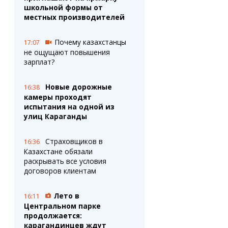
школьной формы от
местных производителей
Почему казахстанцы
17:07
не ощущают повышения
зарплат?
Новые дорожные
16:38
камеры проходят
испытания на одной из
улиц Караганды
Страховщиков в
16:36
Казахстане обязали
раскрывать все условия
договоров клиентам
Лето в
16:11
Центральном парке
продолжается:
карагандинцев ждут