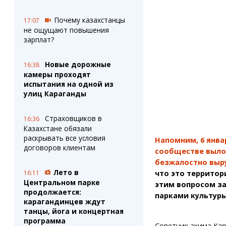
Штрихи
Пробки
Фотокомиксы
Карта Караганды
Почему казахстанцы
17:07
Коллаж недели
Организации
не ощущают повышения
Ешкин гороскоп
Мой участковый
зарплат?
Перекрытие дорог
Новые дорожные
16:38
камеры проходят
Сервисы
Медиа
испытания на одной из
Переводчик
Фото
улиц Караганды
Видео
3D-тур
Страховщиков в
16:36
Timelapse
Казахстане обязали
раскрывать все условия
Напомним, 6 янва
договоров клиентам
сообществе выло
безжалостно выр
Лето в
16:11
что это территор
Центральном парке
этим вопросом за
продолжается:
парками культуры
карагандинцев ждут
танцы, йога и концертная
программа
Советник акима Кар