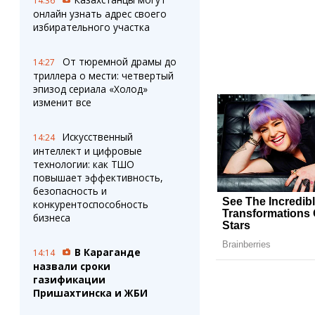
14:36
онлайн узнать адрес своего
избирательного участка
От тюремной драмы до
14:27
триллера о мести: четвертый
эпизод сериала «Холод»
изменит все
Искусственный
14:24
интеллект и цифровые
технологии: как ТШО
повышает эффективность,
безопасность и
конкурентоспособность
бизнеса
В Караганде
14:14
назвали сроки
газификации
Пришахтинска и ЖБИ