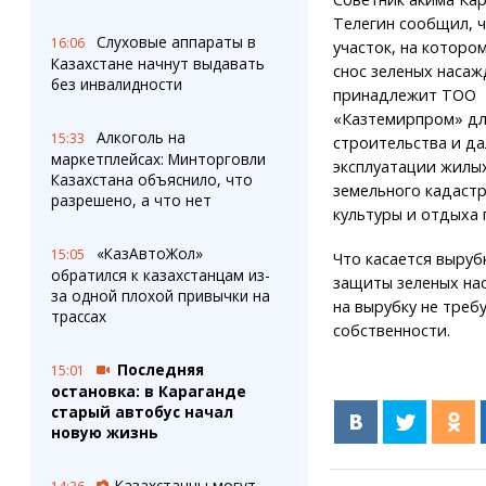
Телегин сообщил, 
Слуховые аппараты в
16:06
участок, на которо
Казахстане начнут выдавать
снос зеленых насаж
без инвалидности
принадлежит ТОО
«Казтемирпром» д
Алкоголь на
15:33
строительства и д
маркетплейсах: Минторговли
эксплуатации жилых
Казахстана объяснило, что
земельного кадастр
разрешено, а что нет
культуры и отдыха 
«КазАвтоЖол»
15:05
Что касается выруб
обратился к казахстанцам из-
защиты зеленых на
за одной плохой привычки на
на вырубку не треб
трассах
собственности.
Последняя
15:01
остановка: в Караганде
старый автобус начал
новую жизнь
Казахстанцы могут