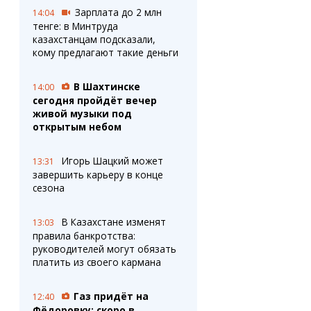
Зарплата до 2 млн
14:04
тенге: в Минтруда
казахстанцам подсказали,
кому предлагают такие деньги
В Шахтинске
14:00
сегодня пройдёт вечер
живой музыки под
открытым небом
Игорь Шацкий может
13:31
завершить карьеру в конце
сезона
В Казахстане изменят
13:03
правила банкротства:
руководителей могут обязать
платить из своего кармана
Газ придёт на
12:40
Фёдоровку: скоро в