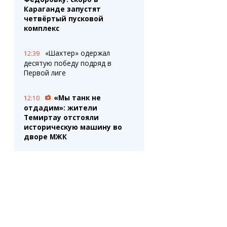
Караганде запустят
четвёртый пусковой
комплекс
«Шахтер» одержал
12:39
десятую победу подряд в
Первой лиге
«Мы танк не
12:10
отдадим»: жители
Темиртау отстояли
историческую машину во
дворе МЖК
Служебная собака
12:05
помогла полицейским найти
пропавшую девушку в
Караганде
Съел булочку с маком -
12:02
лишился прав? В Минздраве