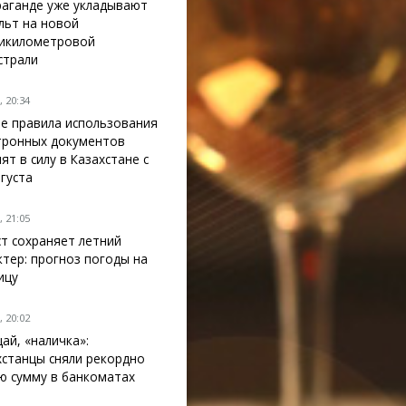
раганде уже укладывают
льт на новой
икилометровой
страли
 20:34
е правила использования
тронных документов
ят в силу в Казахстане с
вгуста
 21:05
ст сохраняет летний
ктер: прогноз погоды на
ицу
 20:02
ай, «наличка»:
хстанцы сняли рекордно
ю сумму в банкоматах