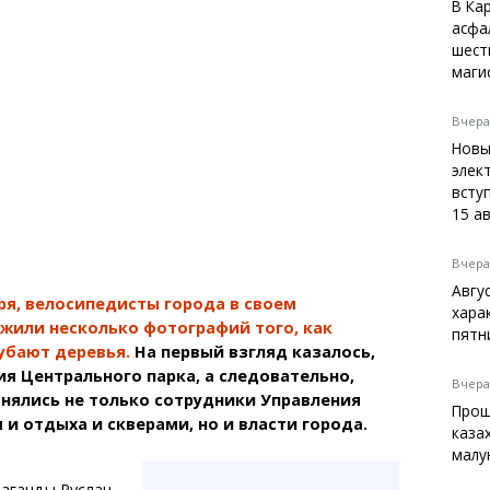
Темиртау
В Ка
асфа
Балхаш
шест
Жезказган
маги
Вчера,
Новы
Справочник
элек
Расписание транспорта
вступ
15 а
Автобусные остановки
Экстренные службы
Каталог компаний
Вчера,
Купить шины, легко!
Авгу
ря, велосипедисты города в своем
хара
жили несколько фотографий того, как
пятн
убают деревья.
На первый взгляд казалось,
ия Центрального парка, а следовательно,
Вчера,
нялись не только сотрудники Управления
Прощ
 и отдыха и скверами, но и власти города.
каза
малу
аганды Руслан