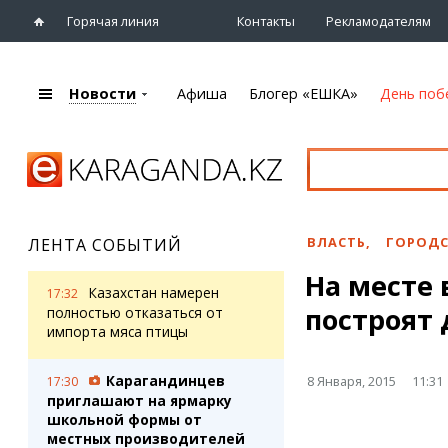
Горячая линия
Контакты
Рекламодателям
Новости
Афиша
Блогер «ЕШКА»
День поб
+7 (7212)
92 09 09
Главная
Афиша
Новости
Новости
Кино
Караганды
Театры
ВЛАСТЬ
,
ГОРОДС
ЛЕНТА СОБЫТИЙ
Хроника
Музыка
На месте
eTV
Спорт
Казахстан намерен
17:32
Рассылка новостей
построят
Выставки
полностью отказаться от
Персоны
импорта мяса птицы
Цирк и зоопарк
Интервью
Карагандинцев
8 Января, 2015
11:31
17:30
приглашают на ярмарку
Блогер «ЕШКА»
Карты
школьной формы от
Лента блогера
Web-камеры
местных производителей