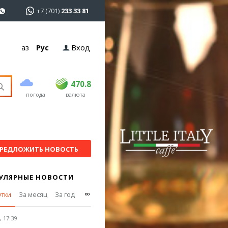
+7 (701)
233 33 81
Қаз
Рус
Вход
покупка
продажа
USD
468.5
470.8
470.8
погода
валюта
EUR
539
541.5
RUB
5.53
5.6
РЕДЛОЖИТЬ НОВОСТЬ
УЛЯРНЫЕ НОВОСТИ
∞
утки
За месяц
За год
 17:39