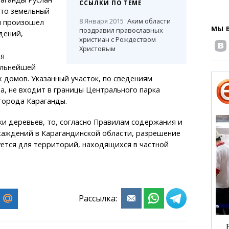
ССЫЛКИ ПО ТЕМЕ
что земельный
8 Января 2015
Аким области
м произошел
МЫ 
поздравил православных
дений,
христиан с Рождеством
Христовым
ля
альнейшей
 домов. Указанный участок, по сведениям
а, не входит в границы Центрального парка
города Караганды.
ки деревьев, то, согласно Правилам содержания и
саждений в Карагандинской области, разрешение
уется для территорий, находящихся в частной
Рассылка: