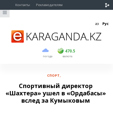
Контакты
Рекламодателям
Қаз
Рус
покупка
продажа
USD
468.5
470.5
470.5
погода
валюта
EUR
539
544
RUB
5.51
5.58
СПОРТ
,
Спортивный директор
«Шахтера» ушел в «Ордабасы»
вслед за Кумыковым