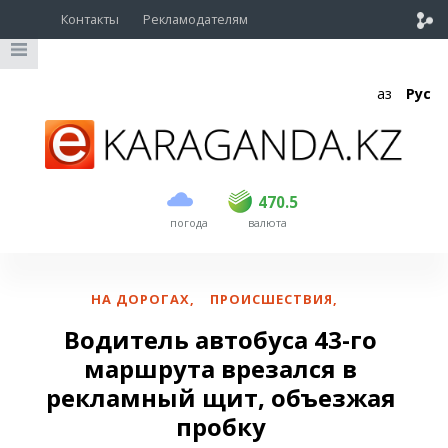
Контакты
Рекламодателям
Қаз
Рус
покупка
продажа
USD
468.5
470.5
470.5
погода
валюта
EUR
539
544
RUB
5.51
5.58
НА ДОРОГАХ
,
ПРОИСШЕСТВИЯ
,
Водитель автобуса 43-го
маршрута врезался в
рекламный щит, объезжая
пробку