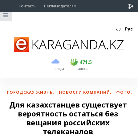
Контакты
Рекламодателям
Қаз
Рус
покупка
продажа
USD
470.5
471.5
471.5
погода
валюта
EUR
539
541.5
RUB
5.53
5.6
ГОРОДСКАЯ ЖИЗНЬ
,
НОВОСТИ КОМПАНИЙ
,
ФОТО
,
Для казахстанцев существует
вероятность остаться без
вещания российских
телеканалов