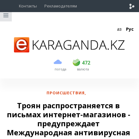
Контакты
Рекламодателям
Қаз
Рус
покупка
продажа
USD
470
472
472
погода
валюта
EUR
539
542
RUB
5.53
5.61
ПРОИСШЕСТВИЯ
,
Троян распространяется в
письмах интернет-магазинов -
предупреждает
Международная антивирусная