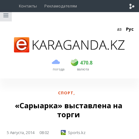
Контакты
Рекламодателям
Қаз
Рус
покупка
продажа
USD
468.5
470.8
470.8
погода
валюта
EUR
539
541.5
RUB
5.53
5.6
СПОРТ
,
«Сарыарка» выставлена на
торги
5 Августа, 2014
08:02
Sports.kz