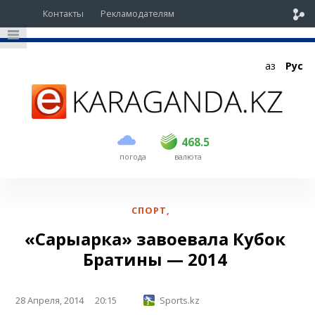
Контакты
Рекламодателям
Қаз
Рус
покупка
продажа
USD
467
468.5
468.5
погода
валюта
EUR
535
541.5
RUB
5.42
5.47
СПОРТ
,
«Сарыарка» завоевала Кубок
Братины — 2014
28 Апреля, 2014
20:15
Sports.kz