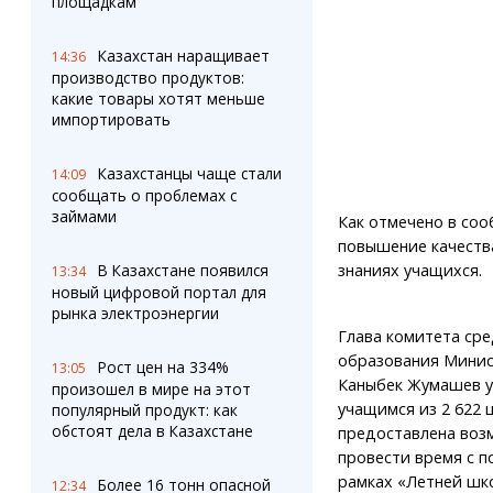
площадкам
Казахстан наращивает
14:36
производство продуктов:
какие товары хотят меньше
импортировать
Казахстанцы чаще стали
14:09
сообщать о проблемах с
займами
Как отмечено в соо
повышение качеств
знаниях учащихся.
В Казахстане появился
13:34
новый цифровой портал для
рынка электроэнергии
Глава комитета сре
образования Минис
Рост цен на 334%
13:05
Каныбек Жумашев у
произошел в мире на этот
учащимся из 2 622 
популярный продукт: как
обстоят дела в Казахстане
предоставлена воз
провести время с п
рамках «Летней шк
Более 16 тонн опасной
12:34