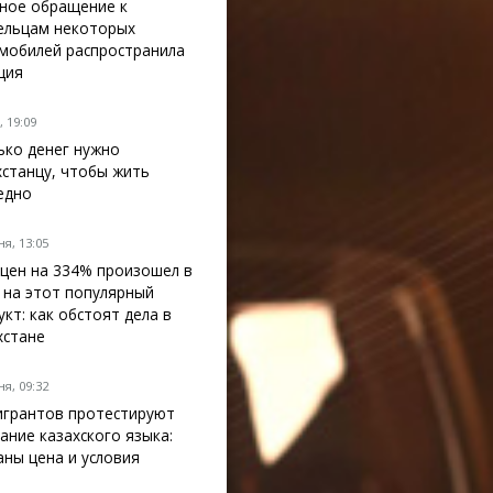
ное обращение к
ельцам некоторых
мобилей распространила
ция
 19:09
ько денег нужно
хстанцу, чтобы жить
едно
я, 13:05
 цен на 334% произошел в
 на этот популярный
укт: как обстоят дела в
хстане
я, 09:32
грантов протестируют
нание казахского языка:
аны цена и условия