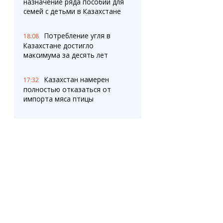
назначение ряда пособий для
семей с детьми в Казахстане
Потребление угля в
18:08
Казахстане достигло
максимума за десять лет
Казахстан намерен
17:32
полностью отказаться от
импорта мяса птицы
Карагандинцев
17:30
приглашают на ярмарку
школьной формы от
местных производителей
Почему казахстанцы
17:07
не ощущают повышения
зарплат?
Новые дорожные
16:38