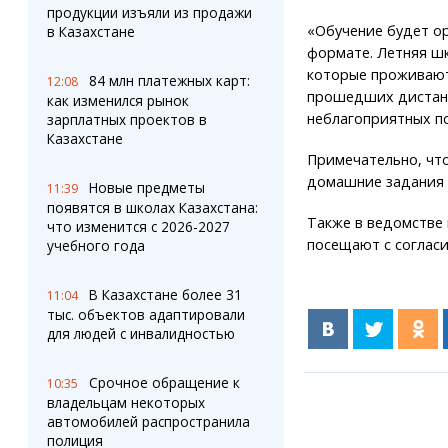
продукции изъяли из продажи
«Обучение будет ор
в Казахстане
формате. Летняя шк
которые проживают
84 млн платежных карт:
12:08
прошедших дистанц
как изменился рынок
неблагоприятных по
зарплатных проектов в
Казахстане
Примечательно, что
домашние задания
Новые предметы
11:39
появятся в школах Казахстана:
Также в ведомстве
что изменится с 2026-2027
посещают с согласи
учебного года
В Казахстане более 31
11:04
тыс. объектов адаптировали
для людей с инвалидностью
Срочное обращение к
10:35
владельцам некоторых
автомобилей распространила
полиция