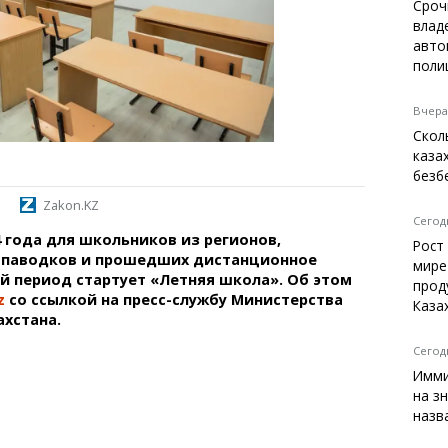
Темиртау
Сроч
влад
Балхаш
авто
Жезказган
поли
Вчера,
Скол
Справочник
каза
Расписание транспорта
безб
Автобусные остановки
Zakon.KZ
Экстренные службы
Сегодн
24 года для школьников из регионов,
Каталог компаний
Рост
 паводков и прошедших дистанционное
Купить шины, легко!
мире
й период стартует «Летняя школа». Об этом
прод
z
со ссылкой на пресс-службу Министерства
Каза
ахстана.
Сегодн
Имми
на з
назв