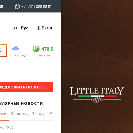
+7 (701)
233 33 81
Қаз
Рус
Вход
покупка
продажа
USD
468.5
470.5
470.5
погода
валюта
EUR
539
544
RUB
5.51
5.58
РЕДЛОЖИТЬ НОВОСТЬ
УЛЯРНЫЕ НОВОСТИ
∞
утки
За месяц
За год
я, 10:35