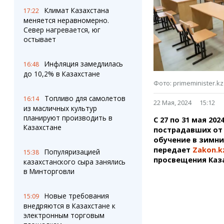
Штрихи
Пробки
Климат Казахстана
17:22
Фотокомиксы
Карта Караганды
меняется неравномерно.
Коллаж недели
Организации
Север нагревается, юг
Ешкин гороскоп
Мой участковый
остывает
Перекрытие дорог
Инфляция замедлилась
16:48
до 10,2% в Казахстане
Сервисы
Медиа
Фото: primeminister.kz
Переводчик
Фото
Топливо для самолетов
Видео
16:14
22 Мая, 2024
15:12
из масличных культур
3D-тур
планируют производить в
С 27 по 31 мая 20
Timelapse
Казахстане
пострадавших от
обучение в зимни
передает
Zakon.k
Популяризацией
15:38
просвещения Каз
казахстанского сыра занялись
в Минторговли
Новые требования
15:09
внедряются в Казахстане к
электронным торговым