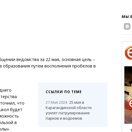
МЫ 
бщении ведомства за 22 мая, основная цель –
а образования путем восполнения пробелов в
днего
ССЫЛКИ ПО ТЕМЕ
терства
21 Мая 2024
25 мая в
точнил, что
Карагандинской области
школ будет
усилят патрулирование
можность
парков и водоемов
ользой в
олы».