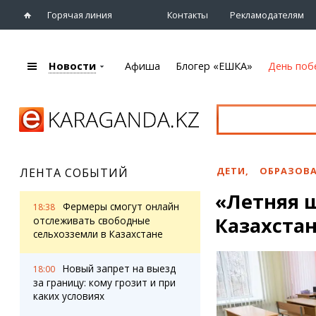
Горячая линия
Контакты
Рекламодателям
Новости
Афиша
Блогер «ЕШКА»
День поб
+7 (7212)
92 09 09
Главная
Афиша
Новости
Новости
Кино
Караганды
Театры
ДЕТИ
,
ОБРАЗОВ
ЛЕНТА СОБЫТИЙ
Хроника
Музыка
«Летняя ш
eTV
Спорт
Фермеры смогут онлайн
18:38
Рассылка новостей
Казахстан
Выставки
отслеживать свободные
Персоны
сельхозземли в Казахстане
Цирк и зоопарк
Интервью
Новый запрет на выезд
18:00
за границу: кому грозит и при
Блогер «ЕШКА»
Карты
каких условиях
Лента блогера
Web-камеры