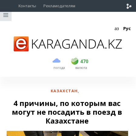
Контакты
Рекламодателям
Қаз
Рус
покупка
продажа
USD
468.5
470
470
погода
валюта
EUR
539
543
RUB
5.48
5.52
КАЗАХСТАН
,
4 причины, по которым вас
могут не посадить в поезд в
Казахстане