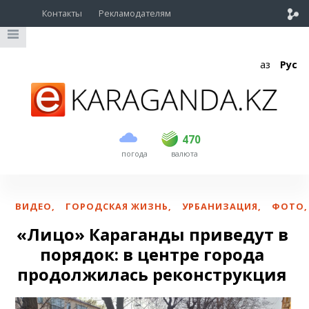
Контакты
Рекламодателям
Қаз
Рус
покупка
продажа
USD
469
470
470
погода
валюта
EUR
539
543
RUB
5.45
5.53
ВИДЕО
,
ГОРОДСКАЯ ЖИЗНЬ
,
УРБАНИЗАЦИЯ
,
ФОТО
,
«Лицо» Караганды приведут в
порядок: в центре города
продолжилась реконструкция