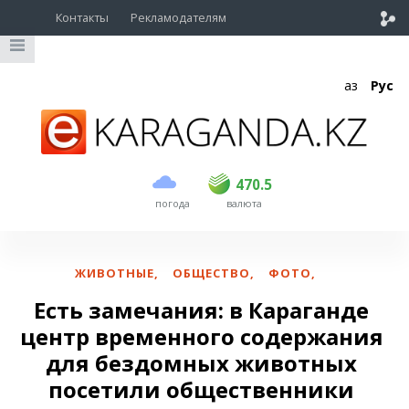
Контакты
Рекламодателям
Қаз
Рус
покупка
продажа
USD
468.5
470.5
470.5
погода
валюта
EUR
539
544
RUB
5.51
5.58
ЖИВОТНЫЕ
,
ОБЩЕСТВО
,
ФОТО
,
Есть замечания: в Караганде
центр временного содержания
для бездомных животных
посетили общественники