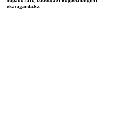
поработать, сообщает корреспондент
ekaraganda.kz.