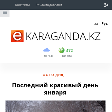
Контакты
Рекламодателям
Қаз
Рус
покупка
продажа
USD
470
472
472
погода
валюта
EUR
539
543
RUB
5.57
5.6
ФОТО ДНЯ
,
Последний красивый день
января