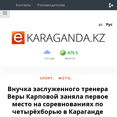
Контакты
Рекламодателям
Қаз
Рус
покупка
продажа
USD
469
470.5
470.5
погода
валюта
EUR
541
545
RUB
5.51
5.6
СПОРТ
,
ФОТО
,
Внучка заслуженного тренера
Веры Карповой заняла первое
место на соревнованиях по
четырёхборью в Караганде