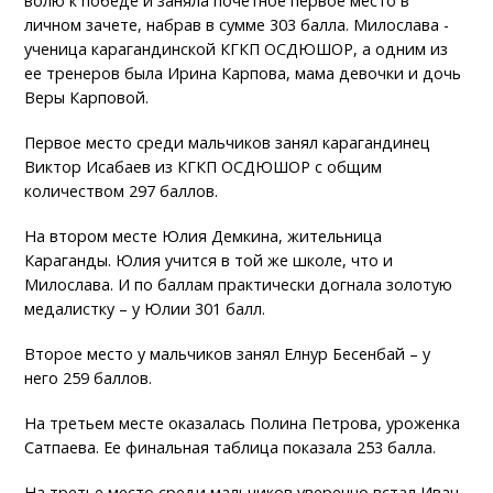
волю к победе и заняла почетное первое место в
личном зачете, набрав в сумме 303 балла. Милослава -
ученица карагандинской КГКП ОСДЮШОР, а одним из
ее тренеров была Ирина Карпова, мама девочки и дочь
Веры Карповой.
Первое место среди мальчиков занял карагандинец
Виктор Исабаев из КГКП ОСДЮШОР с общим
количеством 297 баллов.
На втором месте Юлия Демкина, жительница
Караганды. Юлия учится в той же школе, что и
Милослава. И по баллам практически догнала золотую
медалистку – у Юлии 301 балл.
Второе место у мальчиков занял Елнур Бесенбай – у
него 259 баллов.
На третьем месте оказалась Полина Петрова, уроженка
Сатпаева. Ее финальная таблица показала 253 балла.
На третье место среди мальчиков уверенно встал Иван