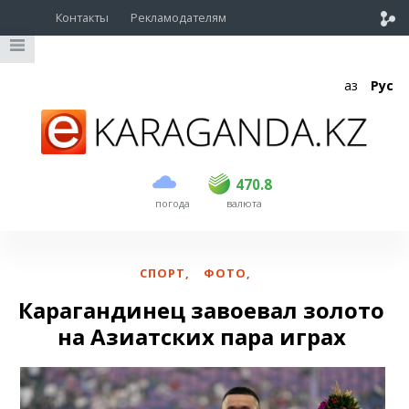
Контакты
Рекламодателям
Қаз
Рус
покупка
продажа
USD
468.5
470.8
470.8
погода
валюта
EUR
539
541.5
RUB
5.53
5.6
СПОРТ
,
ФОТО
,
Карагандинец завоевал золото
на Азиатских пара играх