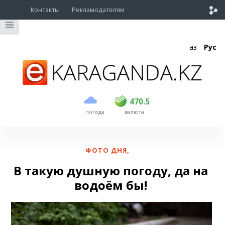
Контакты
Рекламодателям
Қаз
Рус
покупка
продажа
USD
468.5
470.5
470.5
погода
валюта
EUR
539
544
RUB
5.51
5.58
ФОТО ДНЯ
,
В такую душную погоду, да на
водоём бы!