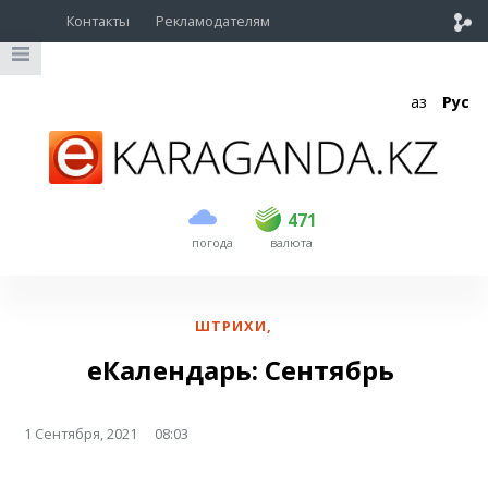
Контакты
Рекламодателям
Қаз
Рус
покупка
продажа
USD
468.5
471
471
погода
валюта
EUR
539
541.5
RUB
5.53
5.6
ШТРИХИ
,
еКалендарь: Сентябрь
1 Сентября, 2021
08:03