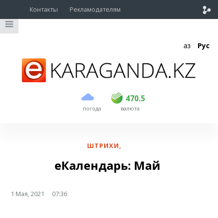
Контакты
Рекламодателям
Қаз
Рус
покупка
продажа
USD
469
470.5
470.5
погода
валюта
EUR
541
545
RUB
5.51
5.6
ШТРИХИ
,
еКалендарь: Май
1 Мая, 2021
07:36