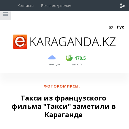
Контакты
Рекламодателям
Қаз
Рус
покупка
продажа
USD
468.5
470.5
470.5
погода
валюта
EUR
539
544
RUB
5.51
5.58
ФОТОКОМИКСЫ
,
Такси из французского
фильма "Такси" заметили в
Караганде