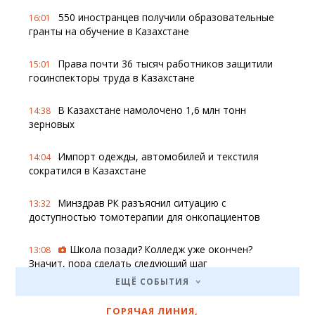
550 иностранцев получили образовательные
16:01
гранты на обучение в Казахстане
Права почти 36 тысяч работников защитили
15:01
госинспекторы труда в Казахстане
В Казахстане намолочено 1,6 млн тонн
14:38
зерновых
Импорт одежды, автомобилей и текстиля
14:04
сократился в Казахстане
Минздрав РК разъяснил ситуацию с
13:32
доступностью томотерапии для онкопациентов
Школа позади? Колледж уже окончен?
13:08
Значит, пора сделать следующий шаг
ЕЩЁ СОБЫТИЯ
Более 21 тысячи безработных
13:02
трудоустроились после краткосрочного обучения в
ГОРЯЧАЯ ЛИНИЯ
,