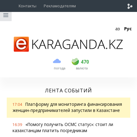
Контакты
Рекламодателям
Қаз
Рус
покупка
продажа
USD
469
470
470
погода
валюта
EUR
539
543
RUB
5.45
5.53
ЛЕНТА СОБЫТИЙ
Платформу для мониторинга финансирования
17:04
женщин-предпринимателей запустили в Казахстане
«Помогу получить ОСМС статус»: стоит ли
16:39
казахстанцам платить посредникам