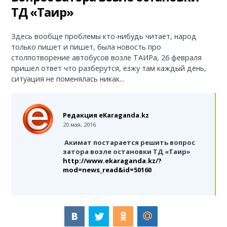
ТД «Таир»
Популяризацией казахстанского сыра
15:38
занялись в Минторговли
Здесь вообще проблемы кто-нибудь читает, народ
только пишет и пишет, была новость про
Новые требования внедряются в Казахстане к
15:09
столпотворение автобусов возле ТАИРа, 26 февраля
электронным торговым площадкам
пришел ответ что разберутся, езжу там каждый день,
ситуация не поменялась никак...
Казахстан наращивает производство
14:36
продуктов: какие товары хотят меньше
импортировать
Редакция eKaraganda.kz
20 мая, 2016
Казахстанцы чаще стали сообщать о
14:09
проблемах с займами
Акимат постарается решить вопрос
затора возле остановки ТД «Таир»
http://www.ekaraganda.kz/?
В Казахстане появился новый цифровой
13:34
mod=news_read&id=50160
портал для рынка электроэнергии
Рост цен на 334% произошел в мире на этот
13:05
популярный продукт: как обстоят дела в Казахстане