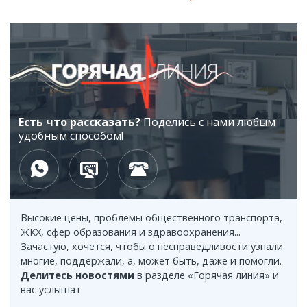
Казахстане
Казахстанцы могут подать заявки на
12:01
почетное звание в сфере благотворительности
Новые региональные авиарейсы с Китаем
11:34
откроют в Казахстане
Есть что рассказать?
Поделись с нами любым
QR-код для каждой пчелиной семьи: в
11:02
удобным способом!
Казахстане создали цифровую платформу Apislab
Сколько стоит обучение в популярных вузах
10:35
Казахстана в 2026 году
Высокие цены, проблемы общественного транспорта,
Казахстанский альпинист поднял Конституцию
10:01
ЖКХ, сфер образования и здравоохранения...
и домбру на Памир
Зачастую, хочется, чтобы о несправедливости узнали
многие, поддержали, а, может быть, даже и помогли.
Услуги парикмахера: где самая дорогая
9:04
Делитесь новостями
в разделе «Горячая линия» и
стрижка в Казахстане
вас услышат