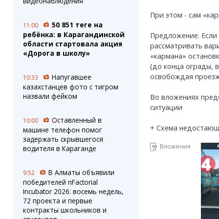
видеонаблюдения
При этом - сам «кар
50 851 теңге на
11:00
ребёнка: в Карагандинской
Предложение. Если
области стартовала акция
рассматривать вар
«Дорога в школу»
«кармана» останов
(до конца ограды, 
освобождая проезж
Напугавшее
10:33
казахстанцев фото с тигром
назвали фейком
Во вложениях предо
ситуации
Оставленный в
10:00
+ Схема недостающ
машине телефон помог
задержать скрывшегося
Вложения
водителя в Караганде
В Алматы объявили
9:52
победителей nFactorial
Incubator 2026: восемь недель,
72 проекта и первые
контракты школьников и