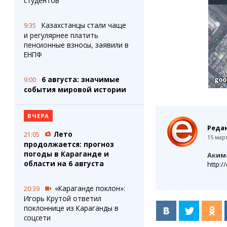
студентов
Казахстанцы стали чаще
9:35
и регулярнее платить
пенсионные взносы, заявили в
ЕНПФ
6 августа: значимые
9:00
события мировой истории
ВЧЕРА
Редак
Лето
21:05
15 март
продолжается: прогноз
погоды в Караганде и
Аким
области на 6 августа
http:
«Караганде поклон»:
20:39
Игорь Крутой ответил
поклоннице из Караганды в
соцсети