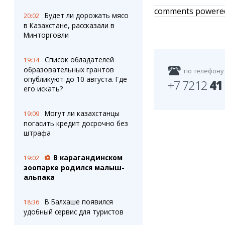
comments powere
Будет ли дорожать мясо
20:02
в Казахстане, рассказали в
Минторговли
Список обладателей
19:34
образовательных грантов
по телефону
опубликуют до 10 августа. Где
+7 7212
41
его искать?
Могут ли казахстанцы
19:09
погасить кредит досрочно без
штрафа
В карагандинском
19:02
зоопарке родился малыш-
альпака
В Балхаше появился
18:36
удобный сервис для туристов