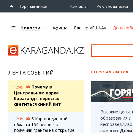
Горячая линия
Контакты
Рекламодателям
Новости
Афиша
Блогер «ЕШКА»
День поб
+7 (7212)
92 09 09
Главная
Афиша
Новости
Новости
Кино
Караганды
Театры
ГОРЯЧАЯ ЛИНИЯ
ЛЕНТА СОБЫТИЙ
Хроника
Музыка
eTV
Спорт
Почему в
12:45
Рассылка новостей
Выставки
Центральном парке
Персоны
Караганды перестал
Цирк и зоопарк
светиться синий кит
Интервью
Высокие цены,
образования и 
В Карагандинской
12:35
Блогер «ЕШКА»
Карты
несправедливос
области 164 человека
Лента блогера
Web-камеры
получили гранты на открытие
помогли.
Дели