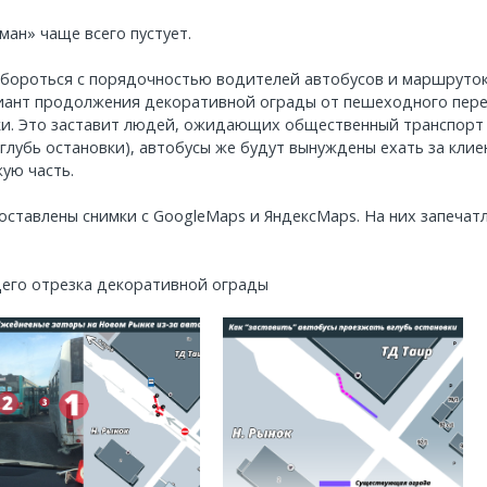
ман» чаще всего пустует.
 бороться с порядочностью водителей автобусов и маршруток
иант продолжения декоративной ограды от пешеходного пере
ки. Это заставит людей, ожидающих общественный транспорт
вглубь остановки), автобусы же будут вынуждены ехать за клие
ую часть.
ставлены снимки с GoogleMaps и ЯндексMaps. На них запечат
его отрезка декоративной ограды