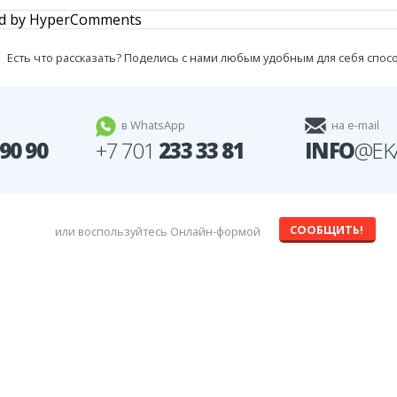
d by HyperComments
Есть что рассказать? Поделись с нами любым удобным для себя спос
в WhatsApp
на e-mail
 90 90
+7 701
233 33 81
INFO
@EK
СООБЩИТЬ!
или воспользуйтесь Онлайн-формой