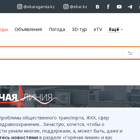
@ekaraganda.kz
@ekar.kz
еды
Объявления
Погода
3D-тур
eTV
Ещё
+7 701 233 33 81
Объявления
Недвижимость
Автомобили
Работа
Услуги
Электроника
Мебель
 проблемы общественного транспорта, ЖКХ, сфер
здравоохранения... Зачастую, хочется, чтобы о
Погода
ти узнали многие, поддержали, а, может быть, даже и
Караганда
тесь новостями
в разделе «Горячая линия» и вас