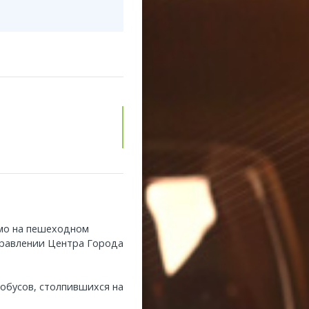
ямо на пешеходном
правлении Центра Города
тобусов, столпившихся на