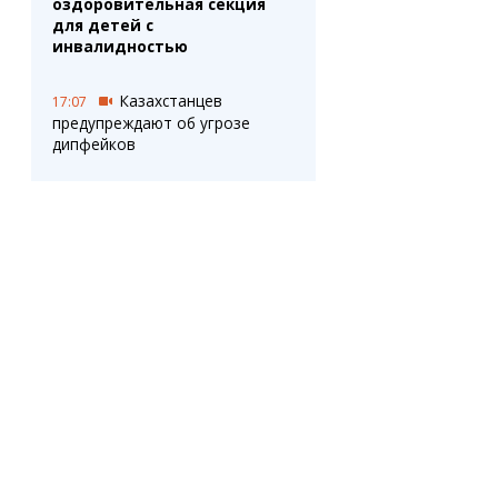
оздоровительная секция
для детей с
инвалидностью
Казахстанцев
17:07
предупреждают об угрозе
дипфейков
Библиотечный
17:03
open-air: в Караганде
пройдут книжные встречи
Работодатели теперь
16:32
обязаны отпускать
казахстанцев на скрининги.
Изменения вступили в силу
Видеокамеры помогают
16:03
выявлять нарушения и
ликвидировать стихийные
свалки: МВД продолжает