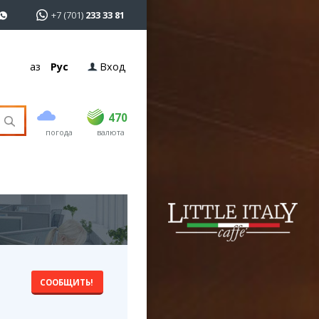
+7 (701)
233 33 81
Қаз
Рус
Вход
покупка
продажа
USD
468.5
470
470
погода
валюта
EUR
538
543
RUB
5.55
5.61
СООБЩИТЬ!