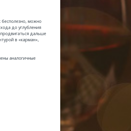
 бесполезно, можно
хода до углубления
 продвигаться дальше
нтурой в «карман»,
лены аналогичные