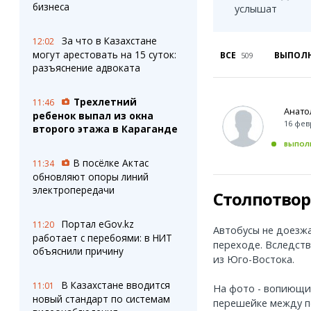
Штрихи
Пробки
бизнеса
услышат
Фотокомиксы
Карта Караганды
Коллаж недели
Организации
За что в Казахстане
12:02
Ешкин гороскоп
Мой участковый
могут арестовать на 15 суток:
ВСЕ
ВЫПОЛ
509
Перекрытие дорог
разъяснение адвоката
Трехлетний
Сервисы
Медиа
11:46
Анато
ребенок выпал из окна
Переводчик
Фото
16 фев
второго этажа в Караганде
Видео
ВЫПОЛ
3D-тур
В посёлке Актас
11:34
Timelapse
обновляют опоры линий
электропередачи
Столпотвор
Портал eGov.kz
11:20
Автобусы не доезж
работает с перебоями: в НИТ
переходе. Вследств
объяснили причину
из Юго-Востока.
В Казахстане вводится
11:01
На фото - вопиющий
новый стандарт по системам
перешейке между п