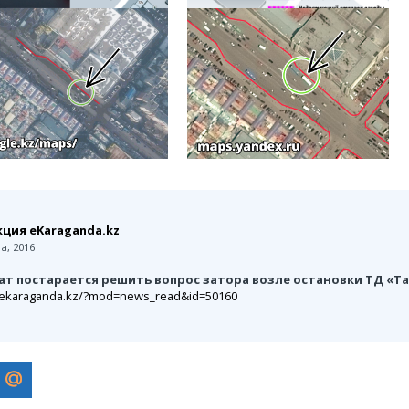
ция eKaraganda.kz
а, 2016
ат постарается решить вопрос затора возле остановки ТД «Т
//ekaraganda.kz/?mod=news_read&id=50160