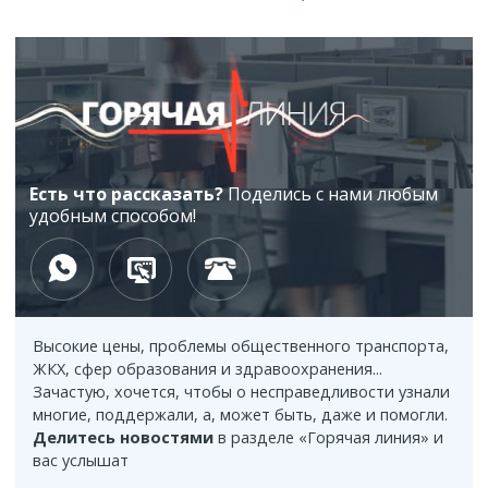
«Әділет» встретились с коллективом «Qarmet Service»
«Сделано в Казахстане» станет заметнее: как
19:09
меняются правила торговли в пользу
отечественных производителей
Медицинские пункты появятся на аварийно
18:32
опасных участках автодорог Казахстана
Есть что рассказать?
Поделись с нами любым
удобным способом!
Аграриям Карагандинской области
18:20
предстоит убрать почти миллион гектаров
урожая
МВД: Более 20 стримеров привлечены к
18:02
ответственности за противоправный контент
Высокие цены, проблемы общественного транспорта,
ЖКХ, сфер образования и здравоохранения...
В Караганде уже укладывают асфальт
17:39
Зачастую, хочется, чтобы о несправедливости узнали
на новой шестикилометровой магистрали
многие, поддержали, а, может быть, даже и помогли.
Делитесь новостями
в разделе «Горячая линия» и
Избирательные участки адаптируют для
17:35
вас услышат
людей с особыми потребностями