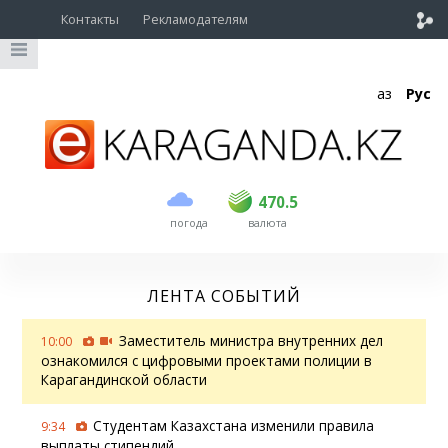
Контакты
Рекламодателям
Қаз
Рус
покупка
продажа
USD
469
470.5
470.5
погода
валюта
EUR
539
543
RUB
5.51
5.6
ЛЕНТА СОБЫТИЙ
Заместитель министра внутренних дел
10:00
ознакомился с цифровыми проектами полиции в
Карагандинской области
Студентам Казахстана изменили правила
9:34
выплаты стипендий