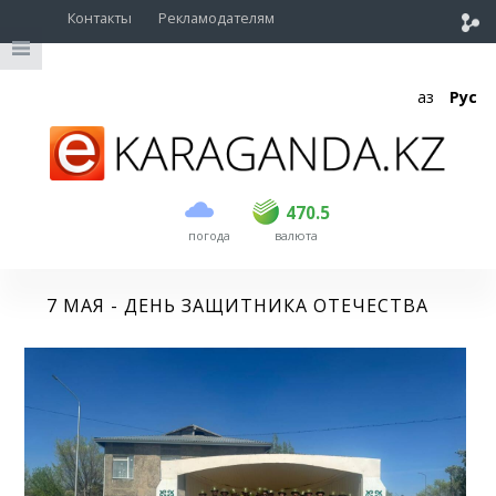
Контакты
Рекламодателям
Қаз
Рус
покупка
продажа
USD
468.5
470.5
470.5
погода
валюта
EUR
539
544
RUB
5.51
5.58
7 МАЯ - ДЕНЬ ЗАЩИТНИКА ОТЕЧЕСТВА